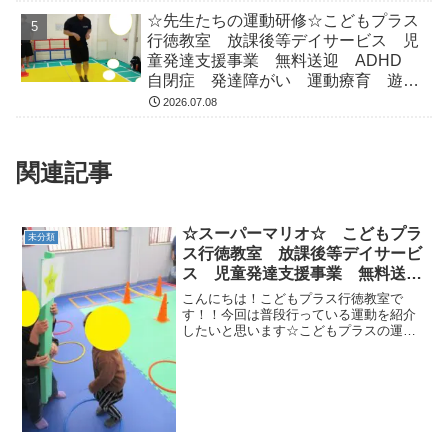
☆先生たちの運動研修☆こどもプラス
行徳教室 放課後等デイサービス 児
童発達支援事業 無料送迎 ADHD
自閉症 発達障がい 運動療育 遊
び 南行徳 市川市 浦安市
2026.07.08
関連記事
☆スーパーマリオ☆ こどもプラ
未分類
ス行徳教室 放課後等デイサービ
ス 児童発達支援事業 無料送
迎 ADHD 自閉症 発達障が
こんにちは！こどもプラス行徳教室で
い 運動療育 遊び 南行徳 市
す！！今回は普段行っている運動を紹介
したいと思います☆こどもプラスの運動
川市 浦安市 江戸川区
ではただ身体を動かすだけではなく、み
んなの好きなキャラクターやゲームの仲
間が登場するサーキットなどを行ってい
ます！中でも子どもたちに大...