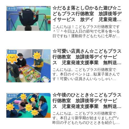
☆だるま落とし◎かるた遊び☆こ
未分類
どもプラス行徳教室 放課後等デ
イサービス 放デイ 児童発達支
援事業 児発 無料送迎
こんにちは！こどもプラス行徳教室です
ADHD 自閉症 発達障がい 運
＾▽＾今日は人日の節句で七草を食べる
日ですね！運動前子どもたちに七草が何
動療育 遊び 行徳 南行徳 市
か知ってる～？と聞いてみたら意外と知
川市 浦安市 葛西
っている子がちらほら…！みんなとって
も物知りですね◎行徳教室も今日までお
☆可愛い店員さん☆こどもプラス
未分類
正月イベントでした！まず...
行徳教室 放課後等デイサービ
ス 児童発達支援事業 無料送
迎 ADHD 自閉症 発達障が
こんにちは。こどもプラス行徳教室で
い 運動療育 遊び 南行徳 市
す。本日のイベントは…駄菓子屋さんで
す！可愛いい店員さんいらっしゃい
川市 浦安市 江戸川区
(^^♪ 電卓持って、みんなの会計を手伝
ってくれました❕助かりました(*^-^*)みん
な満足そうにお買い物することができ
☆午後のひととき☆こどもプラス
未分類
て、良かったね💕...
行徳教室 放課後等デイサービ
ス 児童発達支援事業 無料送
迎 ADHD 自閉症 発達障が
こんにちは。こどもプラス行徳教室で
い 運動療育 遊び 南行徳 市
す。本日より新学期が始まりました(^^♪
昨日の子どもたちのひとときを紹介しま
川市 浦安市
す。ジャンケンのグー・チョキ・パーの