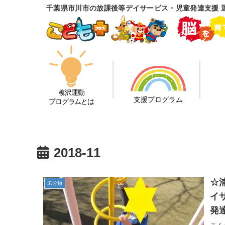
千葉県市川市の放課後等デイサービス・児童発達支援 
柳沢運動
支援プログラム
プログラムとは
2018-11
☆
未分類
イ
発
浦