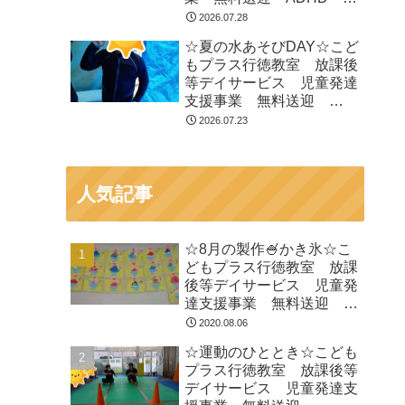
閉症 発達障がい 運動療
2026.07.28
育 遊び 南行徳 市川
☆夏の水あそびDAY☆こど
市 浦安市
もプラス行徳教室 放課後
等デイサービス 児童発達
支援事業 無料送迎
ADHD 自閉症 発達障が
2026.07.23
い 運動療育 遊び 南行
徳 市川市 浦安市
人気記事
☆8月の製作🍧かき氷☆こ
どもプラス行徳教室 放課
後等デイサービス 児童発
達支援事業 無料送迎
ADHD 自閉症 発達障が
2020.08.06
い 運動療育 遊び 南行
☆運動のひととき☆こども
徳 市川市 浦安市
プラス行徳教室 放課後等
デイサービス 児童発達支