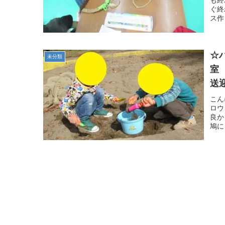
も終
ぐ終
ス作
☆
未分類
室
送
こん
ロウ
良か
鳩に