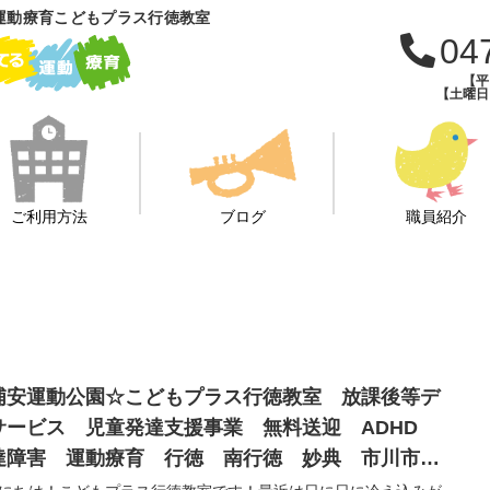
運動療育こどもプラス行徳教室
04
【平日
【土曜日・
ご利用方法
ブログ
職員紹介
浦安運動公園☆こどもプラス行徳教室 放課後等デ
サービス 児童発達支援事業 無料送迎 ADHD
達障害 運動療育 行徳 南行徳 妙典 市川市
安市