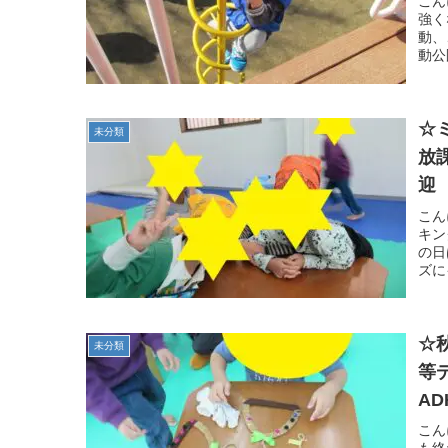
こん
強く
動、
動公
☆
未分類
放
迎
典
こん
キン
の日
ズに
☆
未分類
等
A
こん