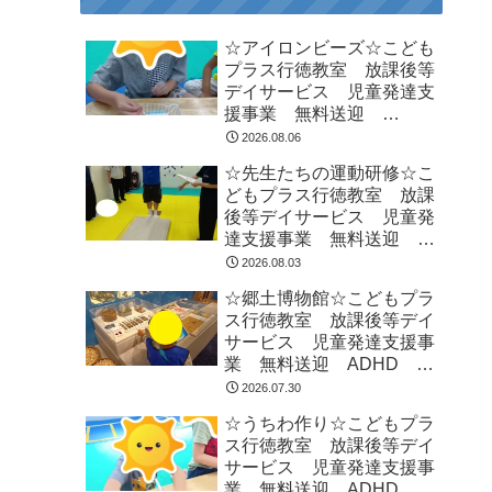
☆アイロンビーズ☆こども
プラス行徳教室 放課後等
デイサービス 児童発達支
援事業 無料送迎
ADHD 自閉症 発達障が
2026.08.06
い 運動療育 遊び 南行
☆先生たちの運動研修☆こ
徳 市川市 浦安市
どもプラス行徳教室 放課
後等デイサービス 児童発
達支援事業 無料送迎
ADHD 自閉症 発達障が
2026.08.03
い 運動療育 遊び 南行
☆郷土博物館☆こどもプラ
徳 市川市 浦安市
ス行徳教室 放課後等デイ
サービス 児童発達支援事
業 無料送迎 ADHD 自
閉症 発達障がい 運動療
2026.07.30
育 遊び 南行徳 市川
☆うちわ作り☆こどもプラ
市 浦安市
ス行徳教室 放課後等デイ
サービス 児童発達支援事
業 無料送迎 ADHD 自