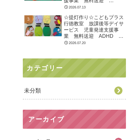
援事業 無料送迎
ADHD 自閉症 発達障が
2026.07.13
い 運動療育 遊び 南行
☆提灯作り☆こどもプラス
徳 市川市 浦安市
行徳教室 放課後等デイサ
ービス 児童発達支援事
業 無料送迎 ADHD 自
閉症 発達障がい 運動療
2026.07.20
育 遊び 南行徳 市川
市 浦安市
カテゴリー
未分類
アーカイブ