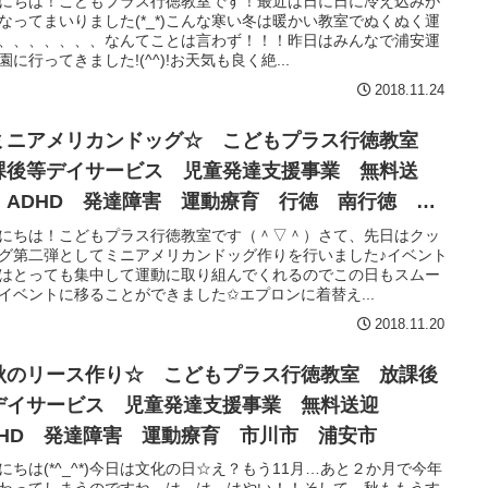
にちは！こどもプラス行徳教室です！最近は日に日に冷え込みが
なってまいりました(*_*)こんな寒い冬は暖かい教室でぬくぬく運
、、、、、、、なんてことは言わず！！！昨日はみんなで浦安運
園に行ってきました!(^^)!お天気も良く絶...
2018.11.24
ミニアメリカンドッグ☆ こどもプラス行徳教室
課後等デイサービス 児童発達支援事業 無料送
 ADHD 発達障害 運動療育 行徳 南行徳 妙
 市川市 浦安市
にちは！こどもプラス行徳教室です（＾▽＾）さて、先日はクッ
グ第二弾としてミニアメリカンドッグ作りを行いました♪イベント
はとっても集中して運動に取り組んでくれるのでこの日もスムー
イベントに移ることができました✩エプロンに着替え...
2018.11.20
秋のリース作り☆ こどもプラス行徳教室 放課後
デイサービス 児童発達支援事業 無料送迎
DHD 発達障害 運動療育 市川市 浦安市
にちは(*^_^*)今日は文化の日☆え？もう11月…あと２か月で今年