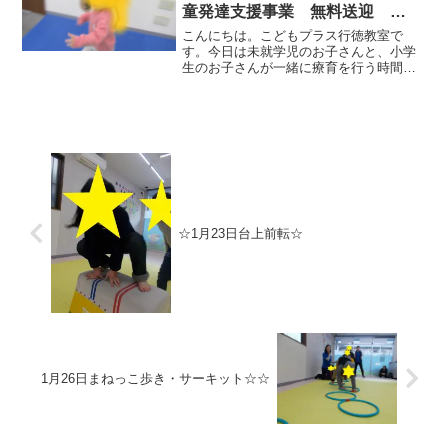
童発達支援事業 無料送迎
ADHD 自閉症 発達障がい 運
こんにちは。こどもプラス行徳教室で
動療育 遊び 南行徳 市川市
す。今日は未就学児のお子さんと、小学
生のお子さんが一緒に療育を行う時間が
浦安市
ありました。幼いお友達に少し気を使っ
てくれたり、いつもと違うお子さんの様
子が見られました。元気いっぱいの走り
とラジオ体操。最後にカルタ...
☆1月23日台上前転☆
1月26日まねっこ歩き・サーキット☆☆