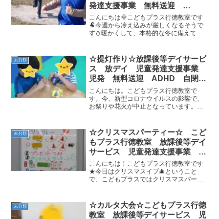
発達支援事業 無料送迎
ADHD 自閉症 発達障がい 運
こんにちは🌞こどもプラス行徳教室です
動療育 遊び 南行徳 市川市
🐏今週から冷え込みが厳しくなるそうで
す⛄暖かくして、本格的な冬に備えてい
浦安市
きましょう😤🔥さて、今回のブログで
は、先日行った公園遊びのイベントをご
紹介いたします✨秋晴れが気持ちいい天
☆提灯作り☆放課後等デイサービ
未分類
気の中、広尾防災公園に遊び...
ス 放デイ 児童発達支援事業
児発 無料送迎 ADHD 自閉
症 発達障がい 運動療育 遊
こんにちは。こどもプラス行徳教室で
び 行徳 南行徳 市川市 浦安
す。今、新型コロナウイルスの影響で、
お祭りや花火が中止となっています。こ
市 葛西 江戸川区
どもプラス行徳教室で、何か楽しめない
かと思い提灯を作ってみました。 随
時、教室の飾っていきます。楽しみにし
☆クリスマスパーティー☆ こど
未分類
てくださいね(#^.^#)
もプラス行徳教室 放課後等デイ
サービス 児童発達支援事業 無
料送迎 ADHD 自閉症 発達障
こんにちは！こどもプラス行徳教室です
がい 運動遊び
★今日はクリスマスイブ🎄ということ
で、こどもプラスではクリスマスパーテ
ィーを開催しました(^_-)-☆今回のプログ
ラムはこんな感じ★クリスマスにちなん
だゲーム対決や運動を頑張りました✨そ
☆カルタ大会☆こどもプラス行徳
未分類
の中でもとっても頑...
教室 放課後等デイサービス 児