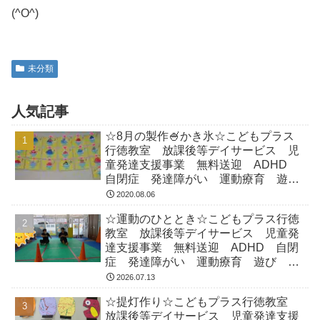
(^O^)
未分類
人気記事
☆8月の製作🍧かき氷☆こどもプラス
行徳教室 放課後等デイサービス 児
童発達支援事業 無料送迎 ADHD
自閉症 発達障がい 運動療育 遊
び 南行徳 市川市 浦安市
2020.08.06
☆運動のひととき☆こどもプラス行徳
教室 放課後等デイサービス 児童発
達支援事業 無料送迎 ADHD 自閉
症 発達障がい 運動療育 遊び 南
行徳 市川市 浦安市
2026.07.13
☆提灯作り☆こどもプラス行徳教室
放課後等デイサービス 児童発達支援