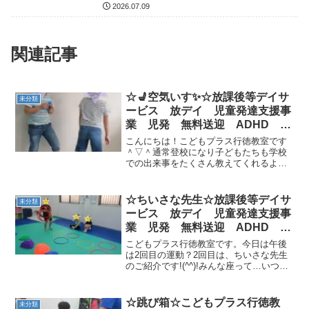
行徳 市川市 浦安市
2026.07.09
関連記事
☆💺空気いす✨☆放課後等デイサ
未分類
ービス 放デイ 児童発達支援事
業 児発 無料送迎 ADHD 自
閉症 発達障がい 運動療育 遊
こんにちは！こどもプラス行徳教室です
び 行徳 南行徳 市川市 浦安
＾▽＾通常登校になり子どもたちも学校
での出来事をたくさん教えてくれるよう
市 葛西 江戸川区
になりました！元通りの生活に戻るのは
難しいかもしれませんが少しずつ身体を
慣らしていきましょう🌟さて、先日みん
☆ちいさな先生☆放課後等デイサ
未分類
なでマットを電車に見立て...
ービス 放デイ 児童発達支援事
業 児発 無料送迎 ADHD 自
閉症 発達障がい 運動療育 遊
こどもプラス行徳教室です。今日は午後
び 行徳 南行徳 市川市 浦安
は2回目の運動？2回目は、ちいさな先生
のご紹介です!(^^)!みんな座って…いつも
市 葛西 江戸川区
の運動よりも座ってくれました。運動メ
ニューも考えて…さすがですね(^^♪ちい
さな先生の指導です。補助するところ、
☆跳び箱☆こどもプラス行徳教
未分類