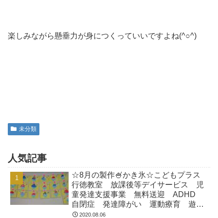
楽しみながら懸垂力が身につくっていいですよね(^○^)
未分類
人気記事
☆8月の製作🍧かき氷☆こどもプラス
行徳教室 放課後等デイサービス 児
童発達支援事業 無料送迎 ADHD
自閉症 発達障がい 運動療育 遊
び 南行徳 市川市 浦安市
2020.08.06