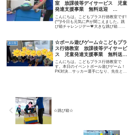
褒める、チ...
室 放課後等デイサービス 児童
発達支援事業 無料送迎
ADHD 自閉症 発達障がい 運
こんにちは。こどもプラス行徳教室です!
動療育 遊び 南行徳 市川市
(^^)!今日も元気に声が聞こえました。跳
び箱チャレンジデー💗大きな跳び箱…よ
浦安市
じ登ったり、開脚跳びで跳んでくれた
り。こんなに大きな跳び箱にも諦めずチ
ャレンジしてくれます。素晴らしいです
☆ボール遊びゲーム☆こどもプラ
未分類
ね👏足いっぱい広げ...
ス行徳教室 放課後等デイサービ
ス 児童発達支援事業 無料送
迎 ADHD 自閉症 発達障が
こんにちは。こどもプラス行徳教室で
い 運動療育 遊び 南行徳 市
す。本日のイベントボール遊びゲーム！
PK対決…サッカー選手になり、先生とゴ
川市 浦安市
ールでの対決をしました！ゴルフ移動…
ゴルフを行い、ボールを移動していきま
す。大変、盛り上がりました(^^♪また一
緒に体を動かしていき...
☆跳び箱☆