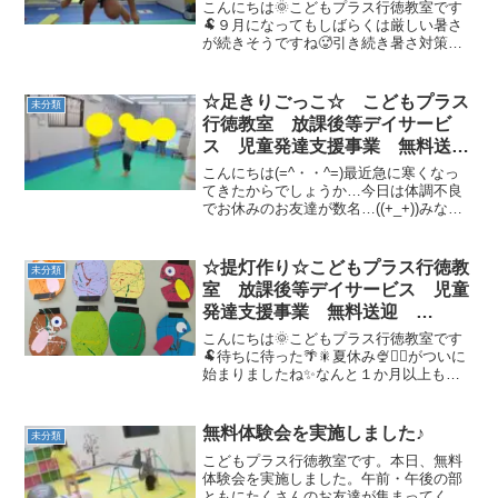
ADHD 自閉症 発達障がい 運
こんにちは🌞こどもプラス行徳教室です
動療育 遊び 南行徳 市川市
🐏９月になってもしばらくは厳しい暑さ
が続きそうですね🥵引き続き暑さ対策を
浦安市
していきましょう💪さて、今回のブログ
では８月に行った✨体力テスト✨について
ご紹介いたします！こどもプラスの体力
☆足きりごっこ☆ こどもプラス
未分類
テストは４つの種目に挑...
行徳教室 放課後等デイサービ
ス 児童発達支援事業 無料送
迎 ADHD 発達障害 運動療
こんにちは(=^・・^=)最近急に寒くなっ
育 市川市 浦安市
てきたからでしょうか…今日は体調不良
でお休みのお友達が数名…((+_+))みなさ
んも、気を付けてくださいね。さてさ
て、今日の運動では、“脚力”をたくさん鍛
えました☆★ まずは、カンガルージャ
☆提灯作り☆こどもプラス行徳教
未分類
ンプでウ...
室 放課後等デイサービス 児童
発達支援事業 無料送迎
ADHD 自閉症 発達障がい 運
こんにちは🌞こどもプラス行徳教室です
動療育 遊び 南行徳 市川市
🐏待ちに待った🌴🎇夏休み🍨🏊‍♀️がついに
始まりましたね✨なんと１か月以上も休
浦安市
みがあるそうで…😲こどもプラスでもた
くさんイベントを行います！思い出をた
くさん作りましょう💕さて、今回のブロ
無料体験会を実施しました♪
未分類
グでは夏祭りの飾り...
こどもプラス行徳教室です。本日、無料
体験会を実施しました。午前・午後の部
ともにたくさんのお友達が集まってくれ