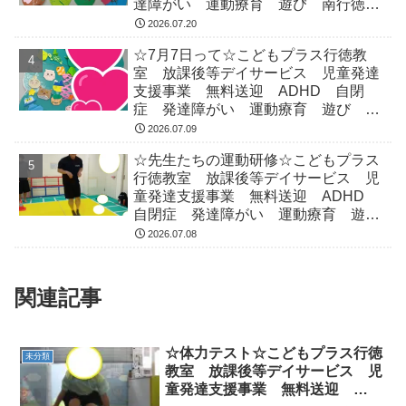
達障がい 運動療育 遊び 南行徳
市川市 浦安市
2026.07.20
☆7月7日って☆こどもプラス行徳教
室 放課後等デイサービス 児童発達
支援事業 無料送迎 ADHD 自閉
症 発達障がい 運動療育 遊び 南
行徳 市川市 浦安市
2026.07.09
☆先生たちの運動研修☆こどもプラス
行徳教室 放課後等デイサービス 児
童発達支援事業 無料送迎 ADHD
自閉症 発達障がい 運動療育 遊
び 南行徳 市川市 浦安市
2026.07.08
関連記事
☆体力テスト☆こどもプラス行徳
未分類
教室 放課後等デイサービス 児
童発達支援事業 無料送迎