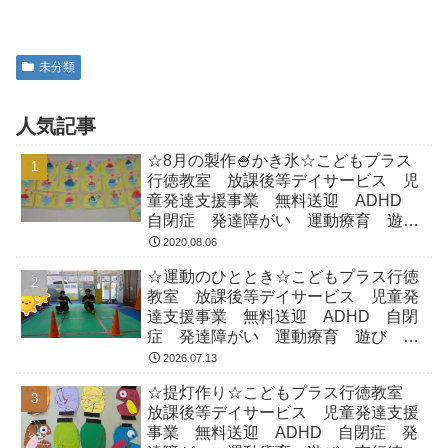
未分類
人気記事
☆8月の製作🍧かき氷☆こどもプラス
行徳教室 放課後等デイサービス 児
童発達支援事業 無料送迎 ADHD
自閉症 発達障がい 運動療育 遊
び 南行徳 市川市 浦安市
2020.08.06
☆運動のひととき☆こどもプラス行徳
教室 放課後等デイサービス 児童発
達支援事業 無料送迎 ADHD 自閉
症 発達障がい 運動療育 遊び 南
行徳 市川市 浦安市
2026.07.13
☆提灯作り☆こどもプラス行徳教室
放課後等デイサービス 児童発達支援
事業 無料送迎 ADHD 自閉症 発