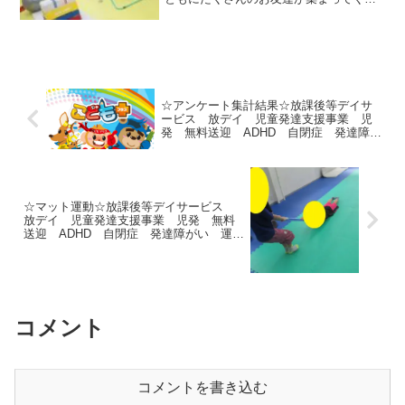
ました♪元気いっぱいで遊びまわるお友達
や、緊張して参加できなかったお友達と
いましたが早くお教室にも先生にも慣れ
て笑顔で楽しく過ごせた...
☆アンケート集計結果☆放課後等デイサ
ービス 放デイ 児童発達支援事業 児
発 無料送迎 ADHD 自閉症 発達障が
い 運動療育 遊び 行徳 南行徳 市
川市 浦安市 葛西 江戸川区
☆マット運動☆放課後等デイサービス
放デイ 児童発達支援事業 児発 無料
送迎 ADHD 自閉症 発達障がい 運動
療育 遊び 行徳 南行徳 市川市 浦
安市 葛西 江戸川区
コメント
コメントを書き込む