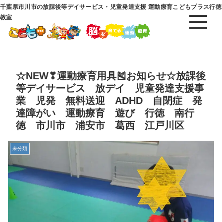
千葉県市川市の放課後等デイサービス・児童発達支援 運動療育こどもプラス行徳
教室
☆NEW❣運動療育用具🎽お知らせ☆放課後
等デイサービス 放デイ 児童発達支援事
業 児発 無料送迎 ADHD 自閉症 発
達障がい 運動療育 遊び 行徳 南行
徳 市川市 浦安市 葛西 江戸川区
未分類