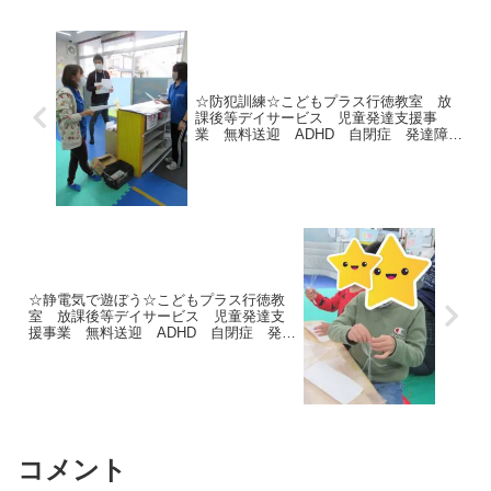
☆防犯訓練☆こどもプラス行徳教室 放
課後等デイサービス 児童発達支援事
業 無料送迎 ADHD 自閉症 発達障が
い 運動療育 遊び 南行徳 市川市
浦安市
☆静電気で遊ぼう☆こどもプラス行徳教
室 放課後等デイサービス 児童発達支
援事業 無料送迎 ADHD 自閉症 発達
障がい 運動療育 遊び 南行徳 市川
市 浦安市
コメント