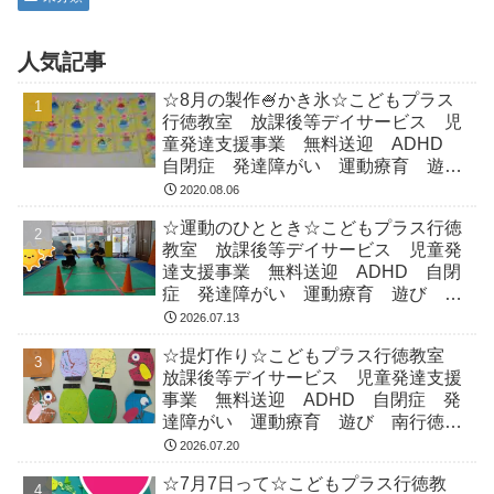
人気記事
☆8月の製作🍧かき氷☆こどもプラス
行徳教室 放課後等デイサービス 児
童発達支援事業 無料送迎 ADHD
自閉症 発達障がい 運動療育 遊
び 南行徳 市川市 浦安市
2020.08.06
☆運動のひととき☆こどもプラス行徳
教室 放課後等デイサービス 児童発
達支援事業 無料送迎 ADHD 自閉
症 発達障がい 運動療育 遊び 南
行徳 市川市 浦安市
2026.07.13
☆提灯作り☆こどもプラス行徳教室
放課後等デイサービス 児童発達支援
事業 無料送迎 ADHD 自閉症 発
達障がい 運動療育 遊び 南行徳
市川市 浦安市
2026.07.20
☆7月7日って☆こどもプラス行徳教