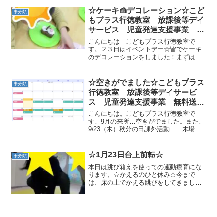
タさんもお疲れさまでした🎅💛クリスマ
ス後の今日は大繩デー☆一人ずつ大波跳
☆ケーキ🍰デコレーション☆こど
未分類
びにチャレンジしました！...
もプラス行徳教室 放課後等デイ
サービス 児童発達支援事業 無
料送迎 ADHD 自閉症 発達障
こんにちは こどもプラス行徳教室で
がい 運動療育 遊び 南行徳
す。２３日はイベントデー☆皆でケーキ
のデコレーションをしました！まずはゆ
市川市 浦安市
きだるまに手をつけてあげて お顔を書
いてあげましょう♪ロールケーキに乗っけ
てトッピングもかけたらとっても美味し
☆空きがでました☆こどもプラス
未分類
そうなケーキ🍰が完成しま...
行徳教室 放課後等デイサービ
ス 児童発達支援事業 無料送
迎 ADHD 自閉症 発達障が
こんにちは。こどもプラス行徳教室で
い 運動療育 遊び 南行徳 市
す。9月の来所…空きがでました。また、
9/23（木）秋分の日課外活動 木場公
川市 浦安市
園に行きます。また、10/2（土）は教室
でスーパーボールを作ります。ご希望の
方は、教室までご連絡下さい！
☆1月23日台上前転☆
未分類
本日は跳び箱えを使っての運動療育にな
ります。☆かえるのひと休み☆今まで
は、床の上でかえる跳びをしてきまし
た。今回は、1歩前進！！跳び箱の上でか
える跳びで跳び箱の上に跳びます。跳び
箱があるだけで以外と跳ぶのが怖がった
りする子もいましたが、みん...