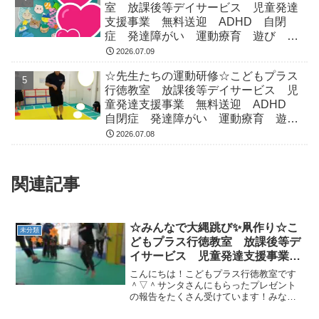
室 放課後等デイサービス 児童発達
支援事業 無料送迎 ADHD 自閉
症 発達障がい 運動療育 遊び 南
行徳 市川市 浦安市
2026.07.09
☆先生たちの運動研修☆こどもプラス
行徳教室 放課後等デイサービス 児
童発達支援事業 無料送迎 ADHD
自閉症 発達障がい 運動療育 遊
び 南行徳 市川市 浦安市
2026.07.08
関連記事
☆みんなで大縄跳び✨凧作り☆こ
未分類
どもプラス行徳教室 放課後等デ
イサービス 児童発達支援事業
無料送迎 ADHD 自閉症 発達
こんにちは！こどもプラス行徳教室です
障がい 運動療育 遊び 南行
＾▽＾サンタさんにもらったプレゼント
の報告をたくさん受けています！みなさ
徳 市川市 浦安市
んいい子にしていたおかげですね☆サン