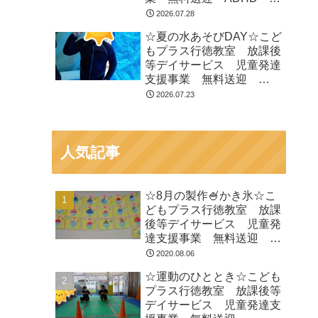
閉症 発達障がい 運動療
2026.07.28
育 遊び 南行徳 市川
☆夏の水あそびDAY☆こど
市 浦安市
もプラス行徳教室 放課後
等デイサービス 児童発達
支援事業 無料送迎
ADHD 自閉症 発達障が
2026.07.23
い 運動療育 遊び 南行
徳 市川市 浦安市
人気記事
☆8月の製作🍧かき氷☆こ
どもプラス行徳教室 放課
後等デイサービス 児童発
達支援事業 無料送迎
ADHD 自閉症 発達障が
2020.08.06
い 運動療育 遊び 南行
☆運動のひととき☆こども
徳 市川市 浦安市
プラス行徳教室 放課後等
デイサービス 児童発達支