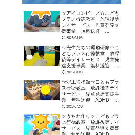
☆アイロンビーズ☆こども
プラス行徳教室 放課後等
デイサービス 児童発達支
援事業 無料送迎
ADHD 自閉症 発達障が
2026.08.06
い 運動療育 遊び 南行
☆先生たちの運動研修☆こ
徳 市川市 浦安市
どもプラス行徳教室 放課
後等デイサービス 児童発
達支援事業 無料送迎
ADHD 自閉症 発達障が
2026.08.03
い 運動療育 遊び 南行
☆郷土博物館☆こどもプラ
徳 市川市 浦安市
ス行徳教室 放課後等デイ
サービス 児童発達支援事
業 無料送迎 ADHD 自
閉症 発達障がい 運動療
2026.07.30
育 遊び 南行徳 市川
☆うちわ作り☆こどもプラ
市 浦安市
ス行徳教室 放課後等デイ
サービス 児童発達支援事
業 無料送迎 ADHD 自