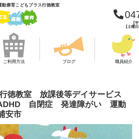
運動療育こどもプラス行徳教室
04
【平日
【土曜日・
ご利用方法
ブログ
職員紹介
ス行徳教室 放課後等デイサービス
ADHD 自閉症 発達障がい 運動
浦安市