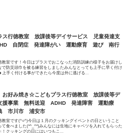
ラス行徳教室 放課後等デイサービス 児童発達支
DHD 自閉症 発達障がい 運動療育 遊び 南行
徳教室です！今日はプラスでおこなった消防訓練の様子をお届けし
なで防災頭巾を被る練習をしましたみんなとっても上手に早く付け
上手く付ける事ができたら今度は外に逃げる...
 お好み焼き☆こどもプラス行徳教室 放課後等デ
支援事業 無料送迎 ADHD 発達障害 運動療
典 市川市 浦安市
教室です(^○^)今日は１月のクッキングイベントの日ということ
て食べました(*^_^*)みんなには生地にキャベツを入れてもらった
！クッキングの日にはいつもこ...