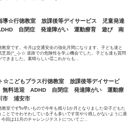
指導☆行徳教室 放課後等デイサービス 児童発達
ADHD 自閉症 発達障がい 運動療育 遊び 南
徳教室です。今月は交通安全の強化月間になります。子ども達と
芝居(^_-)-☆ 道路での危険性を学ぶ機会でした。子ども達も質問
できました。素晴らしい👏これからも...
スト☆こどもプラス行徳教室 放課後等デイサービ
 無料送迎 ADHD 自閉症 発達障がい 運動療
川市 浦安市
徳教室です🐑早いもので今年も残り1か月となりました😮子どもた
いうことでそわそわしている子も多いです笑やり残しがないように過
今回は11月のチャレンジテストについてご...