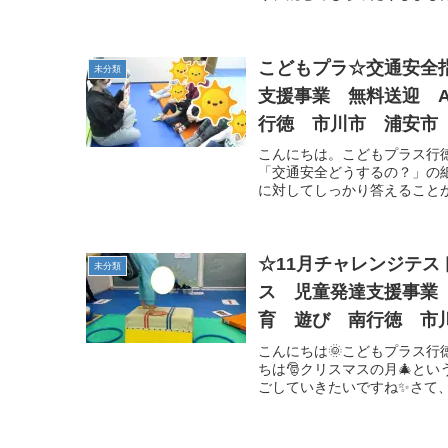
こどもプラ☆交通安全
未分類
支援事業 無料送迎 
行徳 市川市 浦安市
こんにちは。こどもプラス行
「交通安全どうするの？」の紙
に対してしっかり答えることが
☆11月チャレンジテ
未分類
ス 児童発達支援事業
育 遊び 南行徳 市
こんにちは🌞こどもプラス行
ちは🎅クリスマスの月🎄と
ごしていきたいですね✨さて、