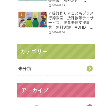
援事業 無料送迎
ADHD 自閉症 発達障が
2026.07.13
い 運動療育 遊び 南行
☆提灯作り☆こどもプラス
徳 市川市 浦安市
行徳教室 放課後等デイサ
ービス 児童発達支援事
業 無料送迎 ADHD 自
閉症 発達障がい 運動療
2026.07.20
育 遊び 南行徳 市川
市 浦安市
カテゴリー
未分類
アーカイブ