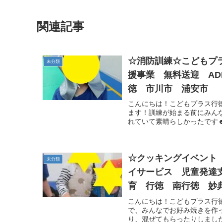
関連記事
☆消防訓練☆こどもプ
未分類
援事業 無料送迎 A
徳 市川市 浦安市
こんにちは！こどもプラス行
ます！訓練が始まる前にみん
れていて素晴らしかったです☻
☆クッキングイベント
未分類
イサービス 児童発達
育 行徳 南行徳 妙
こんにちは！こどもプラス行徳
で、みんなでお好み焼きを作っ
り、混ぜてもらったりしました