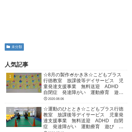
未分類
人気記事
☆8月の製作🍧かき氷☆こどもプラス
行徳教室 放課後等デイサービス 児
童発達支援事業 無料送迎 ADHD
自閉症 発達障がい 運動療育 遊
び 南行徳 市川市 浦安市
2020.08.06
☆運動のひととき☆こどもプラス行徳
教室 放課後等デイサービス 児童発
達支援事業 無料送迎 ADHD 自閉
症 発達障がい 運動療育 遊び 南