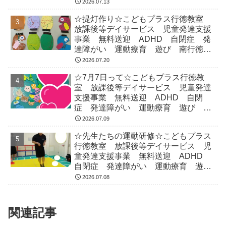
行徳 市川市 浦安市
2026.07.13
☆提灯作り☆こどもプラス行徳教室
放課後等デイサービス 児童発達支援
事業 無料送迎 ADHD 自閉症 発
達障がい 運動療育 遊び 南行徳
市川市 浦安市
2026.07.20
☆7月7日って☆こどもプラス行徳教
室 放課後等デイサービス 児童発達
支援事業 無料送迎 ADHD 自閉
症 発達障がい 運動療育 遊び 南
行徳 市川市 浦安市
2026.07.09
☆先生たちの運動研修☆こどもプラス
行徳教室 放課後等デイサービス 児
童発達支援事業 無料送迎 ADHD
自閉症 発達障がい 運動療育 遊
び 南行徳 市川市 浦安市
2026.07.08
関連記事