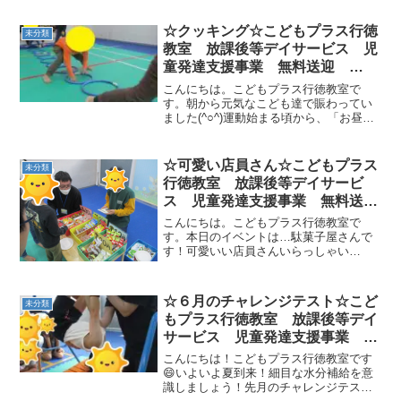
☆クッキング☆こどもプラス行徳
未分類
教室 放課後等デイサービス 児
童発達支援事業 無料送迎
ADHD 発達障害 運動療育 行
こんにちは。こどもプラス行徳教室で
徳 南行徳 市川市 浦安市 葛
す。朝から元気なこども達で賑わってい
ました(^○^)運動始まる頃から、「お昼の
西
いい匂いがする」「食べた～い」とはし
ゃいでいましたね♪★ウシガエルでフープ
渡り・線路でグーパー★★クッキング★
☆可愛い店員さん☆こどもプラス
未分類
今日のメニューシチ...
行徳教室 放課後等デイサービ
ス 児童発達支援事業 無料送
迎 ADHD 自閉症 発達障が
こんにちは。こどもプラス行徳教室で
い 運動療育 遊び 南行徳 市
す。本日のイベントは…駄菓子屋さんで
す！可愛いい店員さんいらっしゃい
川市 浦安市 江戸川区
(^^♪ 電卓持って、みんなの会計を手伝
ってくれました❕助かりました(*^-^*)みん
な満足そうにお買い物することができ
☆６月のチャレンジテスト☆こど
未分類
て、良かったね💕...
もプラス行徳教室 放課後等デイ
サービス 児童発達支援事業 無
料送迎 ADHD 自閉症 発達障
こんにちは！こどもプラス行徳教室です
がい 運動療育 遊び 南行徳
😄いよいよ夏到来！細目な水分補給を意
識しましょう！先月のチャレンジテスト
市川市 浦安市