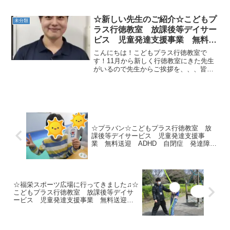
の様子をご覧ください(・ω・)ノ①ブタの
丸焼き逆さ感覚を養います✌②ウシガエ
ルの跳び乗り目印へジャンプ✌✌格好良く
☆新しい先生のご紹介☆こどもプ
未分類
正面を見ます👀③運...
ラス行徳教室 放課後等デイサー
ビス 児童発達支援事業 無料送
迎 ADHD 自閉症 発達障が
こんにちは！こどもプラス行徳教室で
い 運動療育 遊び 南行徳 市
す！11月から新しく行徳教室にきた先生
がいるので先生からご挨拶を、、、皆さ
川市 浦安市
ん初めまして！！11月から行徳駅前教室
からきた山城 祐貴（やましろ ゆう
き）と申します！邦ロックという音楽が
大好きなので聴いたことが...
☆プラバン☆こどもプラス行徳教室 放
課後等デイサービス 児童発達支援事
業 無料送迎 ADHD 自閉症 発達障が
い 運動療育 遊び 南行徳 市川市
浦安市
☆福栄スポーツ広場に行ってきました♫☆
こどもプラス行徳教室 放課後等デイサ
ービス 児童発達支援事業 無料送迎
ADHD 自閉症 発達障がい 運動療育
遊び 南行徳 市川市 浦安市