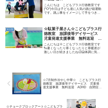
様子を紹介します...
こんにちは こどもプラス行徳教室です
(^O^)今日は子ども達に人気の跳び箱運動
です。跳ぶ事をイメージして手をつきま
す。カエルさんです腕で体を支える力
跳びあがる力 タイミングよく両足を開
く力を身に付けます。 ２段 ３段か
ら５段まで挑戦する...
☆駄菓子屋さん☆こどもプラス行
未分類
徳教室 放課後等デイサービス
児童発達支援事業 無料送迎
ADHD 自閉症 発達障がい 運
こんにちは🌞こどもプラス行徳教室です
動療育 遊び 南行徳 市川市
🐑暑くなったり寒くなったりと寒暖差が
激しい日が続きましたね🥵🥶体調に気を
浦安市
付けて過ごしていきましょう🙂‍↕️✨さて、
今回は🍩🍪駄菓子屋さん🍫🍬の様子をご
紹介いたします！いつもと違うお菓子が
現れて、わくわくそ...
☆7月制作冷やし中華☆ こどもプラス行
徳教室 放課後等デイサービス 児童発
達支援事業 無料送迎 ADHD 自閉症
発達障がい 運動療育 遊び 南行徳
市川市 浦安市 江戸川区
☆チョークブロックアート☆こどもプラ