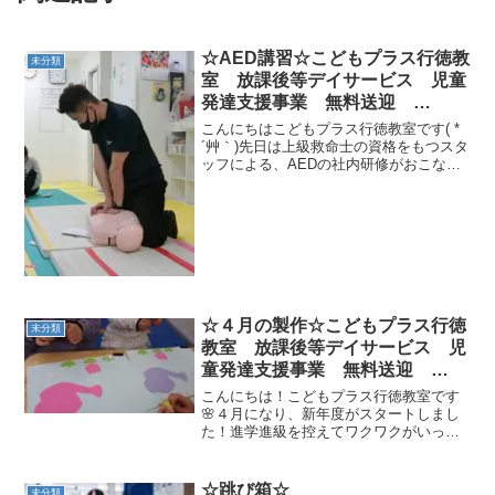
☆AED講習☆こどもプラス行徳教
未分類
室 放課後等デイサービス 児童
発達支援事業 無料送迎
ADHD 自閉症 発達障がい 運
こんにちはこどもプラス行徳教室です( *
動療育 遊び 南行徳 市川市
´艸｀)先日は上級救命士の資格をもつスタ
ッフによる、AEDの社内研修がおこなわ
浦安市 江戸川区
れました人形を使用し実際に胸骨圧迫と
AEDの練習テンポよく、ある程度の力で
心肺蘇生法を継続することは非常に難し
かったです。...
☆４月の製作☆こどもプラス行徳
未分類
教室 放課後等デイサービス 児
童発達支援事業 無料送迎
ADHD 自閉症 発達障がい 運
こんにちは！こどもプラス行徳教室です
動遊び
🌸４月になり、新年度がスタートしまし
た！進学進級を控えてワクワクがいっぱ
いの子供たち✨先生たちも新しい気持ち
で新年度をスタートしていきます(*'▽')今
日は今月の製作「ポンポンじょうろ」の
☆跳び箱☆
未分類