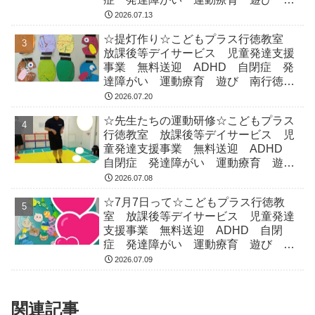
行徳 市川市 浦安市
2026.07.13
☆提灯作り☆こどもプラス行徳教室
放課後等デイサービス 児童発達支援
事業 無料送迎 ADHD 自閉症 発
達障がい 運動療育 遊び 南行徳
市川市 浦安市
2026.07.20
☆先生たちの運動研修☆こどもプラス
行徳教室 放課後等デイサービス 児
童発達支援事業 無料送迎 ADHD
自閉症 発達障がい 運動療育 遊
び 南行徳 市川市 浦安市
2026.07.08
☆7月7日って☆こどもプラス行徳教
室 放課後等デイサービス 児童発達
支援事業 無料送迎 ADHD 自閉
症 発達障がい 運動療育 遊び 南
行徳 市川市 浦安市
2026.07.09
関連記事