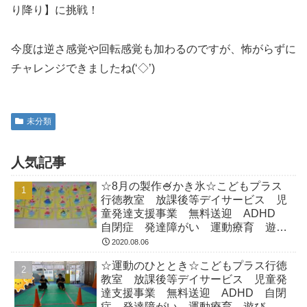
り降り】に挑戦！
今度は逆さ感覚や回転感覚も加わるのですが、怖がらずに
チャレンジできましたね(‘◇’)ゞ
未分類
人気記事
☆8月の製作🍧かき氷☆こどもプラス
行徳教室 放課後等デイサービス 児
童発達支援事業 無料送迎 ADHD
自閉症 発達障がい 運動療育 遊
び 南行徳 市川市 浦安市
2020.08.06
☆運動のひととき☆こどもプラス行徳
教室 放課後等デイサービス 児童発
達支援事業 無料送迎 ADHD 自閉
症 発達障がい 運動療育 遊び 南