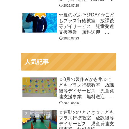
閉症 発達障がい 運動療
2026.07.28
育 遊び 南行徳 市川
☆夏の水あそびDAY☆こど
市 浦安市
もプラス行徳教室 放課後
等デイサービス 児童発達
支援事業 無料送迎
ADHD 自閉症 発達障が
2026.07.23
い 運動療育 遊び 南行
徳 市川市 浦安市
人気記事
☆8月の製作🍧かき氷☆こ
どもプラス行徳教室 放課
後等デイサービス 児童発
達支援事業 無料送迎
ADHD 自閉症 発達障が
2020.08.06
い 運動療育 遊び 南行
☆運動のひととき☆こども
徳 市川市 浦安市
プラス行徳教室 放課後等
デイサービス 児童発達支