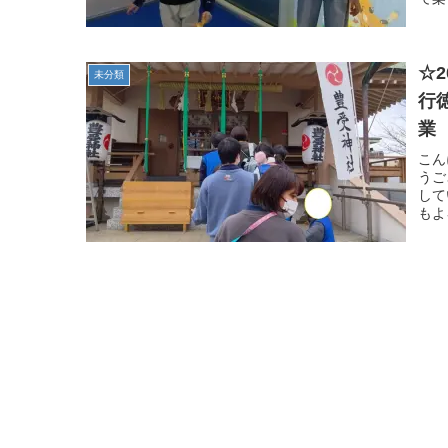
☆
未分類
行
業
育
こん
うご
して
もよ