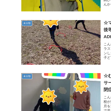
んか
☆
未分類
後
A
徳
こん
ラス
ンし
子ど
☆
未分類
サ
閉
市
こん
校が
月を
で楽