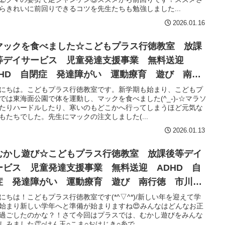
らきれいに前回りできるコツを先生たちも勉強しました...
2026.01.16
マックを食べました☆こどもプラス行徳教室 放課
等デイサービス 児童発達支援事業 無料送迎
DHD 自閉症 発達障がい 運動療育 遊び 南行
 市川市 浦安市
にちは。こどもプラス行徳教室です。新学期も始まり、こどもプ
では東海面公園で体を運動し、マックを食べました(^_-)-☆マラソ
たりハードルしたり、寒いのもどこかへ行ってしまうほど元気な
もたちでした。先生にマックの注文しました(...
2026.01.13
むかし遊び☆こどもプラス行徳教室 放課後等デイ
ービス 児童発達支援事業 無料送迎 ADHD 自
症 発達障がい 運動療育 遊び 南行徳 市川
 浦安市
にちは！こどもプラス行徳教室です(*^▽^*)/新しい年を迎えて学
始まり新しい学年へと準備が始まりますね😍みんなはどんなお正
過ごしたのかな？！さて今回はプラスでは、むかし遊びをみんな
しみました👏○けん玉○こま○おはじき○糸で...