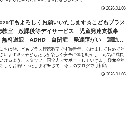
2026.01.08
2026年もよろしくお願いいたします☆こどもプラス
徳教室 放課後等デイサービス 児童発達支援事
 無料送迎 ADHD 自閉症 発達障がい 運動療
 遊び 南行徳 市川市 浦安市
にちは🌞こどもプラス行徳教室です🐑新年、あけましておめでと
ざいます🎍✨子どもたちが楽しく安全に体を動かし、元気に成長
いけるよう、スタッフ一同全力でサポートしていきます😌🐎今年
ろしくお願いいたします🐎さて、今回のブログでは初詣...
2026.01.05