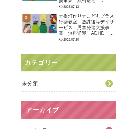
援事業 無料送迎
ADHD 自閉症 発達障が
2026.07.13
い 運動療育 遊び 南行
☆提灯作り☆こどもプラス
徳 市川市 浦安市
行徳教室 放課後等デイサ
ービス 児童発達支援事
業 無料送迎 ADHD 自
閉症 発達障がい 運動療
2026.07.20
育 遊び 南行徳 市川
市 浦安市
カテゴリー
未分類
アーカイブ