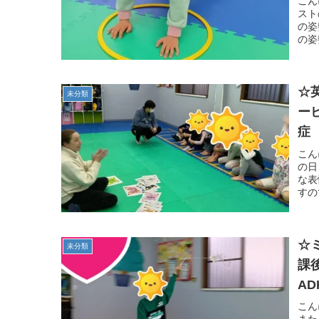
こん
スト
の姿
の姿
☆
未分類
ー
症
浦
こん
の日
な表
すの
☆
未分類
課
A
徳
こん