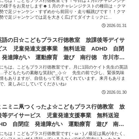
にちは！こどもプラス行徳教室です！今日は１月のチャレンジテ
の様子をお見せします☻１月のチャレンジテストの種目は・クマ
勢で足ジャンケン・すずめから前回り・走り幅跳びです！！クマ
勢で足ジャンケンでは足を大きく広げてダイナミックに...
2026.01.31
英語の日☆こどもプラス行徳教室 放課後等デイサ
ビス 児童発達支援事業 無料送迎 ADHD 自閉
 発達障がい 運動療育 遊び 南行徳 市川市
安市
にちは。こどもプラス行徳教室です。月に1回のケイト先生の英語
…子どもたちの素敵な笑顔(^_-)-☆ 先生の前で少し、緊張気味
情もありますが、自信もって答えてくれています。来月もありま
で、楽しみにしていてくださいね♪
2026.01.30
ミニミニ凧つくったよ☆こどもプラス行徳教室 放
後等デイサービス 児童発達支援事業 無料送迎
DHD 自閉症 発達障がい 運動療育 遊び 南行
 市川市 浦安市
にちは！こどもプラス行徳教室です(・ω・)ノ最近は風が冷たく、