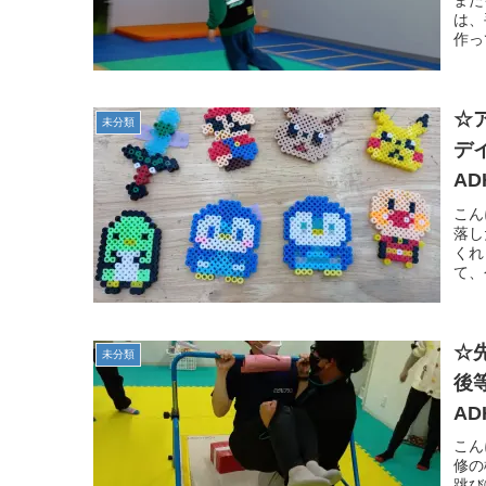
また
は、
作っ
☆
未分類
デ
A
徳
こん
落し
くれ
て、
☆
未分類
後
A
徳
こん
修の
跳び