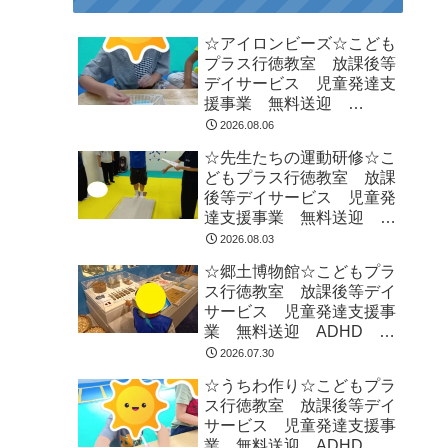
☆アイロンビーズ☆こども
プラス行徳教室 放課後等
デイサービス 児童発達支
援事業 無料送迎
ADHD 自閉症 発達障が
2026.08.06
い 運動療育 遊び 南行
☆先生たちの運動研修☆こ
徳 市川市 浦安市
どもプラス行徳教室 放課
後等デイサービス 児童発
達支援事業 無料送迎
ADHD 自閉症 発達障が
2026.08.03
い 運動療育 遊び 南行
☆郷土博物館☆こどもプラ
徳 市川市 浦安市
ス行徳教室 放課後等デイ
サービス 児童発達支援事
業 無料送迎 ADHD 自
閉症 発達障がい 運動療
2026.07.30
育 遊び 南行徳 市川
☆うちわ作り☆こどもプラ
市 浦安市
ス行徳教室 放課後等デイ
サービス 児童発達支援事
業 無料送迎 ADHD 自