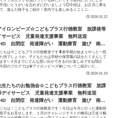
インフルエンザも流行っているみたいです💦室内に入ったとき
手洗いとうがいを忘れずに行いましょう💮今回は、お正月に凧を
て、遊んだ様子をご紹介！室内でも楽しめるミニミニ...
2026.01.22
アイロンビーズ☆こどもプラス行徳教室 放課後等
イサービス 児童発達支援事業 無料送迎
DHD 自閉症 発達障がい 運動療育 遊び 南行
 市川市 浦安市
にちは🌞こどもプラス行徳教室です🐏新学期が始まりやっと一段
た頃でしょうか。子どもたちは学校や保育園の話をたくさんして
ます✨３月までにどんな思い出ができるのか楽しみですね🥰さ
今回のブログでは💎アイロンビーズ💎についてご紹介いた...
2026.01.19
先生たちのお勉強会☆こどもプラス行徳教室 放課
等デイサービス 児童発達支援事業 無料送迎
DHD 自閉症 発達障がい 運動療育 遊び 南行
 市川市 浦安市
にちは！こどもプラス行徳教室です！今日は今月に行った運動研
様子をお見せします。１月のチャレンジテストの種目は①走り幅
②クマの姿勢で足ジャンケン③スズメから前回りです！スズメさ