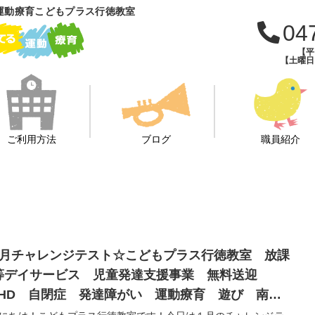
運動療育こどもプラス行徳教室
04
【平日
【土曜日・
ご利用方法
ブログ
職員紹介
1月チャレンジテスト☆こどもプラス行徳教室 放課
等デイサービス 児童発達支援事業 無料送迎
DHD 自閉症 発達障がい 運動療育 遊び 南行
 市川市 浦安市