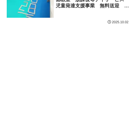
児童発達支援事業 無料送迎
ADHD 自閉症 発達障がい 運
動療育 遊び 南行徳 市川市
2025.10.02
浦安市