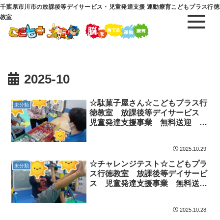
千葉県市川市の放課後等デイサービス・児童発達支援 運動療育こどもプラス行徳
教室
2025-10
☆駄菓子屋さん☆こどもプラス行
未分類
徳教室 放課後等デイサービス
児童発達支援事業 無料送迎
ADHD 自閉症 発達障がい 運
動療育 遊び 南行徳 市川市
2025.10.29
浦安市
☆チャレンジテスト☆こどもプラ
未分類
ス行徳教室 放課後等デイサービ
ス 児童発達支援事業 無料送
迎 ADHD 自閉症 発達障が
い 運動療育 遊び 南行徳 市
2025.10.28
川市 浦安市