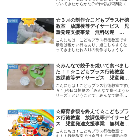
づいてきたからかな(^○^)☆跳び箱5段（た
て）☆自由時間から一人の子が、跳び箱5
段にチャレンジしていました。それを見
ていたお友達何名か、競い合っていまし
☆３月の制作☆こどもプラス行徳
未分類
た。跳べなくて...
教室 放課後等デイサービス 児
童発達支援事業 無料送迎
ADHD 自閉症 発達障がい 運
こんにちは こどもプラス行徳教室です
動療育 遊び 南行徳 市川市
最近は暖かい日もあり、過ごしやすくな
ってきましたね３月の制作はちょうちょ
浦安市
ですまずちょうちょに顔を描きます。ま
わりに草木を書いてくれたお友達もいま
した次に梱包に使うプチプチで出来たス
☆みんなで餃子を焼いて食べまし
未分類
タンプで羽をぺったん♪個...
た！！☆こどもプラス行徳教室
放課後等デイサービス 児童発達
支援事業 無料送迎 ADHD 自
こんにちは！こどもプラス行徳教室です(
閉症 発達障がい 運動療育 遊
´∀｀ )今日は恒例の「みんなで食べようシ
リーズ」ということで、みんなで餃子を
び 南行徳 市川市 浦安市
食べました！！餃子だけだと寂しいの
で、ご飯と餃子、マカロニサラダ、スー
プの定食にしました（笑）餃子のほかに
☆療育参観を終えて☆こどもプラ
未分類
春巻きやシュウマ...
ス行徳教室 放課後等デイサービ
ス 児童発達支援事業 無料送
迎 ADHD 自閉症 発達障が
こんにちは！こどもプラス行徳教室で
い 運動療育 遊び 南行徳 市
す！！行徳教室では今日まで一週間の療