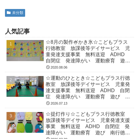
未分類
人気記事
☆8月の製作🍧かき氷☆こどもプラス
行徳教室 放課後等デイサービス 児
童発達支援事業 無料送迎 ADHD
自閉症 発達障がい 運動療育 遊
び 南行徳 市川市 浦安市
2020.08.06
☆運動のひととき☆こどもプラス行徳
教室 放課後等デイサービス 児童発
達支援事業 無料送迎 ADHD 自閉
症 発達障がい 運動療育 遊び 南
行徳 市川市 浦安市
2026.07.13
☆提灯作り☆こどもプラス行徳教室
放課後等デイサービス 児童発達支援
事業 無料送迎 ADHD 自閉症 発
達障がい 運動療育 遊び 南行徳
市川市 浦安市