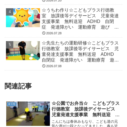
2026.07.20
☆うちわ作り☆こどもプラス行徳教
室 放課後等デイサービス 児童発達
支援事業 無料送迎 ADHD 自閉
症 発達障がい 運動療育 遊び 南
行徳 市川市 浦安市
2026.07.28
☆先生たちの運動研修☆こどもプラス
行徳教室 放課後等デイサービス 児
童発達支援事業 無料送迎 ADHD
自閉症 発達障がい 運動療育 遊
び 南行徳 市川市 浦安市
2026.07.08
関連記事
☆公園でお弁当☆ こどもプラス
未分類
行徳教室 放課後デイサービス
児童発達支援事業 無料送迎
ADHD 発達障害 運動療育 市
こんにちは春休みもなり、こども達の元
川市 浦安市
気な声が一段となってきました。春も近