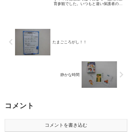
育参観でした。いつもと違い保護者の方
川市 浦安市 江戸川区
が見に来ている中での運動なので自分の
お父さん、お母さんが見に来ていなくて
も少し緊張気味の子ども達とスタッフで
した(;^ω^)普段の生活...
たまごころがし！！
静かな時間
コメント
コメントを書き込む