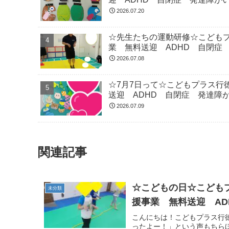
2026.07.20
☆先生たちの運動研修☆こども
業 無料送迎 ADHD 自閉症
2026.07.08
☆7月7日って☆こどもプラス行
送迎 ADHD 自閉症 発達障
2026.07.09
関連記事
☆こどもの日☆こども
未分類
援事業 無料送迎 A
こんにちは！こどもプラス行
ったよー！」という声もちらほ