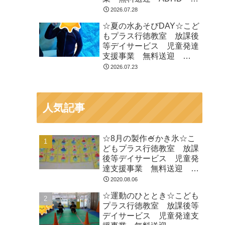
閉症 発達障がい 運動療
2026.07.28
育 遊び 南行徳 市川
☆夏の水あそびDAY☆こど
市 浦安市
もプラス行徳教室 放課後
等デイサービス 児童発達
支援事業 無料送迎
ADHD 自閉症 発達障が
2026.07.23
い 運動療育 遊び 南行
徳 市川市 浦安市
人気記事
☆8月の製作🍧かき氷☆こ
どもプラス行徳教室 放課
後等デイサービス 児童発
達支援事業 無料送迎
ADHD 自閉症 発達障が
2020.08.06
い 運動療育 遊び 南行
☆運動のひととき☆こども
徳 市川市 浦安市
プラス行徳教室 放課後等
デイサービス 児童発達支