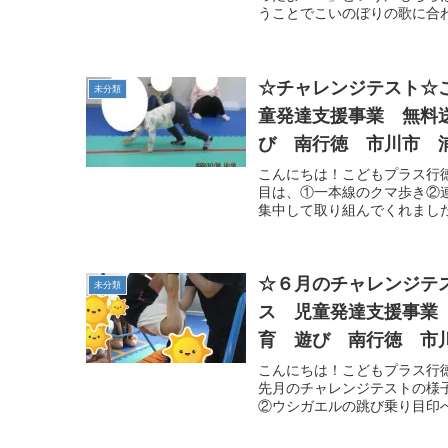
うことでこいのぼりの歌に合わ
☆チャレンジテスト☆
未分類
童発達支援事業 無料
び 南行徳 市川市 
こんにちは！こどもプラス行徳
目は、①一本線のクマ歩き②
集中して取り組んでくれました
☆６月のチャレンジテ
未分類
ス 児童発達支援事業
育 遊び 南行徳 市
こんにちは！こどもプラス行
先月のチャレンジテストの様子
②ウシガエルの跳び乗り目印へ