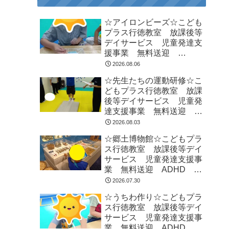
☆アイロンビーズ☆こども
プラス行徳教室 放課後等
デイサービス 児童発達支
援事業 無料送迎
ADHD 自閉症 発達障が
2026.08.06
い 運動療育 遊び 南行
☆先生たちの運動研修☆こ
徳 市川市 浦安市
どもプラス行徳教室 放課
後等デイサービス 児童発
達支援事業 無料送迎
ADHD 自閉症 発達障が
2026.08.03
い 運動療育 遊び 南行
☆郷土博物館☆こどもプラ
徳 市川市 浦安市
ス行徳教室 放課後等デイ
サービス 児童発達支援事
業 無料送迎 ADHD 自
閉症 発達障がい 運動療
2026.07.30
育 遊び 南行徳 市川
☆うちわ作り☆こどもプラ
市 浦安市
ス行徳教室 放課後等デイ
サービス 児童発達支援事
業 無料送迎 ADHD 自