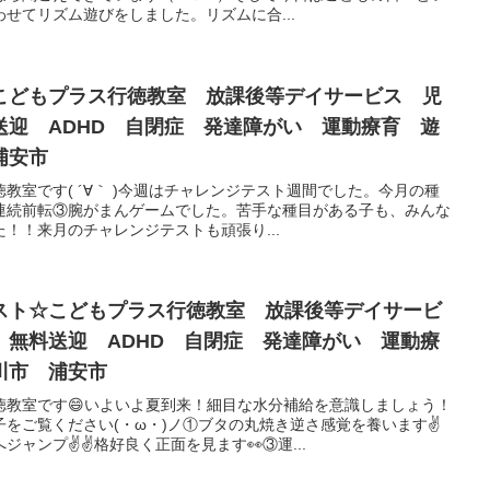
せてリズム遊びをしました。リズムに合...
こどもプラス行徳教室 放課後等デイサービス 児
送迎 ADHD 自閉症 発達障がい 運動療育 遊
浦安市
教室です( ´∀｀ )今週はチャレンジテスト週間でした。今月の種
連続前転③腕がまんゲームでした。苦手な種目がある子も、みんな
！！来月のチャレンジテストも頑張り...
スト☆こどもプラス行徳教室 放課後等デイサービ
 無料送迎 ADHD 自閉症 発達障がい 運動療
川市 浦安市
徳教室です😄いよいよ夏到来！細目な水分補給を意識しましょう！
をご覧ください(・ω・)ノ①ブタの丸焼き逆さ感覚を養います✌
ジャンプ✌✌格好良く正面を見ます👀③運...