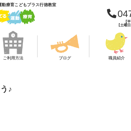
運動療育こどもプラス行徳教室
04
【平日
【土曜日・
ご利用方法
ブログ
職員紹介
う♪