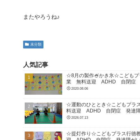
またやろうね♪
未分類
人気記事
☆8月の製作🍧かき氷☆こども
業 無料送迎 ADHD 自閉症
2020.08.06
☆運動のひととき☆こどもプラ
料送迎 ADHD 自閉症 発達
2026.07.13
☆提灯作り☆こどもプラス行徳
迎 ADHD 自閉症 発達障が