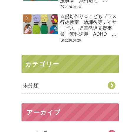
援事業 無料送迎
ADHD 自閉症 発達障が
2026.07.13
い 運動療育 遊び 南行
☆提灯作り☆こどもプラス
徳 市川市 浦安市
行徳教室 放課後等デイサ
ービス 児童発達支援事
業 無料送迎 ADHD 自
閉症 発達障がい 運動療
2026.07.20
育 遊び 南行徳 市川
市 浦安市
カテゴリー
未分類
アーカイブ