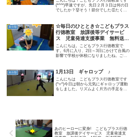
こんにちは！こどもプラス行徳教室です
動療育 遊び 南行徳 市川市
(*^^*)早速ですが、先日２月３日は何の日
でしたか？👹そう！節分でした👏たくさ
浦安市
んのおに👹へ「えーい！」っと力強くボ
ールを投げました❕みんな的に当たってい
い音(゜o゜)見事、退治できまし
☆毎日のひととき☆こどもプラス
未分類
た。。。・・・・・...
行徳教室 放課後等デイサービ
ス 児童発達支援事業 無料送
迎 ADHD 自閉症 発達障が
こんにちは。こどもプラス行徳教室で
い 運動療育 遊び 南行徳 市
す。6月に入り、2日～3日にかけて台風の
影響で学校が休校になりましたね。ご自
川市 浦安市
宅で、ゆっくり過ごせたでしょうか…こ
どもプラスでのひとときをご案内いたし
ます!(^^)!水筒BOXを帽子のようにおちゃ
1月13日 ギャロップ ♪
未分類
めな姿…運動...
こんにちは こどもプラス行徳教室です
(^○^)今日は朝から元気にギャロップ運動
をしました。リズムよく片方の手足を動
かして進みます♪♪♪足 腰を強化すること
ができます。 最初は出来ないお子
さんも２回３回とやるうちに上手になり
ま...
あのヒーローに変身! こどもプラス行徳
教室 放課後デイサービス 児童発達支