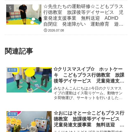
☆先生たちの運動研修☆こどもプラス
行徳教室 放課後等デイサービス 児
童発達支援事業 無料送迎 ADHD
自閉症 発達障がい 運動療育 遊
び 南行徳 市川市 浦安市
2026.07.08
関連記事
✩クリスマスイブ✩ ホットケー
未分類
キ こどもプラス行徳教室 放課
後等デイサービス 児童発達支援
事業 無料送迎 ADHD 発達障
みなさんこんにちは♫今日のクリスマス
害 運動療育 行徳 南行徳 市
イブの運動はイス取りゲーム、動物サン
タ荷物運び、サーキットを行いました。
川市 浦安市 葛西
イス取りゲームでは音楽をしっかりと聞
き、止まったときの反応は素晴らしいで
すね。みんな音楽が好きなのがよくわか
☆おにはそとー☆こどもプラス行
未分類
ります(*^。^*)荷物...
徳教室 放課後等デイサービス
児童発達支援事業 無料送迎
ADHD 自閉症 発達障がい 運