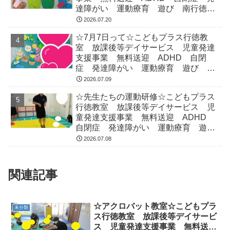
達障がい 運動療育 遊び 南行徳
市川市 浦安市
2026.07.20
☆7月7日って☆こどもプラス行徳教
室 放課後等デイサービス 児童発達
支援事業 無料送迎 ADHD 自閉
症 発達障がい 運動療育 遊び 南
行徳 市川市 浦安市
2026.07.09
☆先生たちの運動研修☆こどもプラス
行徳教室 放課後等デイサービス 児
童発達支援事業 無料送迎 ADHD
自閉症 発達障がい 運動療育 遊
び 南行徳 市川市 浦安市
2026.07.08
関連記事
☆アクロバット教室☆こどもプラ
未分類
ス行徳教室 放課後等デイサービ
ス 児童発達支援事業 無料送