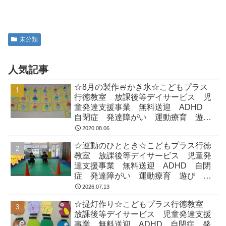
未分類
人気記事
☆8月の製作🍧かき氷☆こどもプラス
行徳教室 放課後等デイサービス 児
童発達支援事業 無料送迎 ADHD
自閉症 発達障がい 運動療育 遊
び 南行徳 市川市 浦安市
2020.08.06
☆運動のひととき☆こどもプラス行徳
教室 放課後等デイサービス 児童発
達支援事業 無料送迎 ADHD 自閉
症 発達障がい 運動療育 遊び 南
行徳 市川市 浦安市
2026.07.13
☆提灯作り☆こどもプラス行徳教室
放課後等デイサービス 児童発達支援
事業 無料送迎 ADHD 自閉症 発