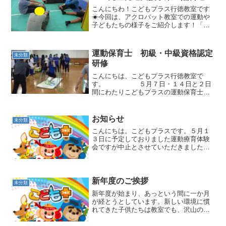
迎 ADHD 自閉症 発達障が
こんにちわ！こどもプラス行徳教室です
い 運動療育 遊び 南行徳 市
☀今回は、アクロバット教室での運動や
子どもたちの様子をご紹介します！「柔
川市 浦安市 江戸川区
軟・トレーニング」どんな運動をするに
も、準備体操や柔軟は必要です！ケガを
しないために、体の活動範囲を広げるた
運動保育士 初級・中級資格認定
未分類
めにも柔軟を行います！ま...
研修
こんにちは、こどもプラス行徳教室で
す。 ５月７日・１４日と２日
間にわたりこどもプラスの運動保育士
初級・中級資格認定研修を受講してきま
した。千葉県内のこどもプラス１０教室
合同で行いました。休日の研修なので行
お知らせ
未分類
徳...
こんにちは。こどもプラスです。５月１
３日に予定しておりました運動療育体験
会ですが中止とさせていただきました。
新年度を迎えて現在、通所されている生
徒さんが増えてくれまして一日にこども
プラスで療育できる人数が限られていま
す。もちろんご希望される...
新年度のご挨拶
未分類
新年度が始まり、あっという間に一か月
が経とうとしています。新しい環境に慣
れてきた子供たちは教室でも、沢山の笑
顔を見せてくれています。新しいお友達
も加わりました。初めての環境に戸惑い