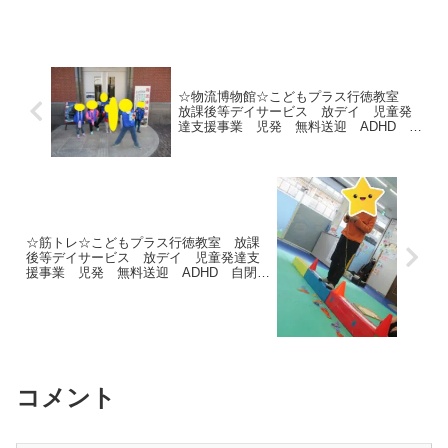
や不安があるかと思っていましたが、自
然と子供たちの輪の中で遊...
☆物流博物館☆こどもプラス行徳教室
放課後等デイサービス 放デイ 児童発
達支援事業 児発 無料送迎 ADHD 自
閉症 発達障がい 運動療育 遊び 行
徳 南行徳 市川市 浦安市 葛西
☆筋トレ☆こどもプラス行徳教室 放課
後等デイサービス 放デイ 児童発達支
援事業 児発 無料送迎 ADHD 自閉
症 発達障がい 運動療育 遊び 行
徳 南行徳 市川市 浦安市 葛西
コメント