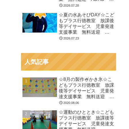
閉症 発達障がい 運動療
2026.07.28
育 遊び 南行徳 市川
☆夏の水あそびDAY☆こど
市 浦安市
もプラス行徳教室 放課後
等デイサービス 児童発達
支援事業 無料送迎
ADHD 自閉症 発達障が
2026.07.23
い 運動療育 遊び 南行
徳 市川市 浦安市
人気記事
☆8月の製作🍧かき氷☆こ
どもプラス行徳教室 放課
後等デイサービス 児童発
達支援事業 無料送迎
ADHD 自閉症 発達障が
2020.08.06
い 運動療育 遊び 南行
☆運動のひととき☆こども
徳 市川市 浦安市
プラス行徳教室 放課後等
デイサービス 児童発達支