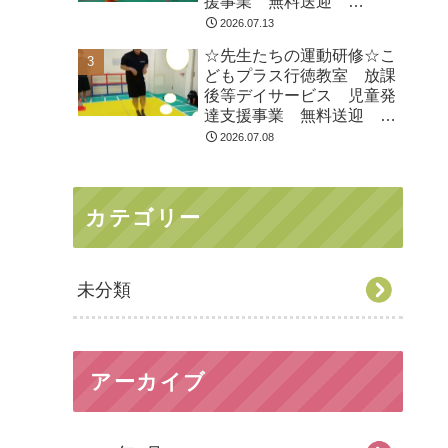
援事業 無料送迎
ADHD 自閉症 発達障が
2026.07.13
い 運動療育 遊び 南行
☆先生たちの運動研修☆こ
徳 市川市 浦安市
どもプラス行徳教室 放課
後等デイサービス 児童発
達支援事業 無料送迎
ADHD 自閉症 発達障が
2026.07.08
い 運動療育 遊び 南行
徳 市川市 浦安市
カテゴリー
未分類
アーカイブ