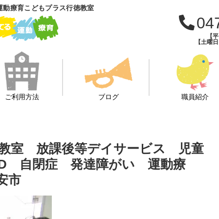
運動療育こどもプラス行徳教室
04
【平日
【土曜日・
ご利用方法
ブログ
職員紹介
教室 放課後等デイサービス 児童
HD 自閉症 発達障がい 運動療
安市