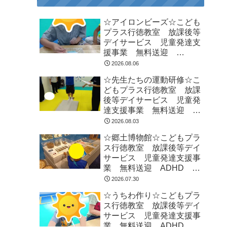
☆アイロンビーズ☆こども
プラス行徳教室 放課後等
デイサービス 児童発達支
援事業 無料送迎
ADHD 自閉症 発達障が
2026.08.06
い 運動療育 遊び 南行
☆先生たちの運動研修☆こ
徳 市川市 浦安市
どもプラス行徳教室 放課
後等デイサービス 児童発
達支援事業 無料送迎
ADHD 自閉症 発達障が
2026.08.03
い 運動療育 遊び 南行
☆郷土博物館☆こどもプラ
徳 市川市 浦安市
ス行徳教室 放課後等デイ
サービス 児童発達支援事
業 無料送迎 ADHD 自
閉症 発達障がい 運動療
2026.07.30
育 遊び 南行徳 市川
☆うちわ作り☆こどもプラ
市 浦安市
ス行徳教室 放課後等デイ
サービス 児童発達支援事
業 無料送迎 ADHD 自