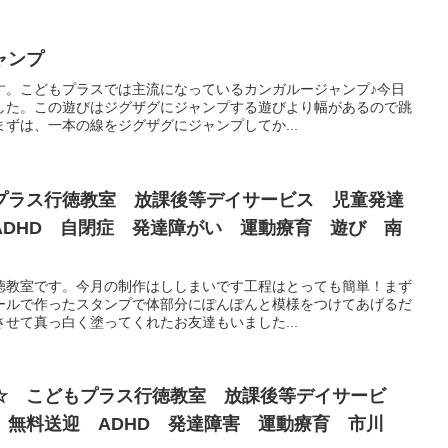
ャンプ
す。こどもプラスでは主流になっているカンガルージャンプ♪今日
した。この遊びはジグザグにジャンプする遊びより幅があるので跳
ずは、一本の線をジグザグにジャンプしてか...
プラス行徳教室 放課後等デイサービス 児童発達
ADHD 自閉症 発達障がい 運動療育 遊び 南
徳教室です。今月の制作はししまいです工程はとっても簡単！まず
ールで作ったスタンプで体部分にぽんぽんと模様をつけてあげるだ
せて真っ白く塗ってくれたお友達もいました...
☆ こどもプラス行徳教室 放課後等デイサービ
 無料送迎 ADHD 発達障害 運動療育 市川