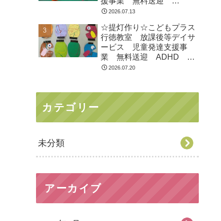
援事業 無料送迎
ADHD 自閉症 発達障が
2026.07.13
い 運動療育 遊び 南行
☆提灯作り☆こどもプラス
徳 市川市 浦安市
行徳教室 放課後等デイサ
ービス 児童発達支援事
業 無料送迎 ADHD 自
閉症 発達障がい 運動療
2026.07.20
育 遊び 南行徳 市川
市 浦安市
カテゴリー
未分類
アーカイブ