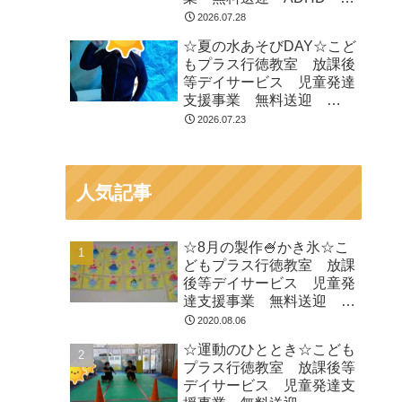
閉症 発達障がい 運動療
2026.07.28
育 遊び 南行徳 市川
☆夏の水あそびDAY☆こど
市 浦安市
もプラス行徳教室 放課後
等デイサービス 児童発達
支援事業 無料送迎
ADHD 自閉症 発達障が
2026.07.23
い 運動療育 遊び 南行
徳 市川市 浦安市
人気記事
☆8月の製作🍧かき氷☆こ
どもプラス行徳教室 放課
後等デイサービス 児童発
達支援事業 無料送迎
ADHD 自閉症 発達障が
2020.08.06
い 運動療育 遊び 南行
☆運動のひととき☆こども
徳 市川市 浦安市
プラス行徳教室 放課後等
デイサービス 児童発達支