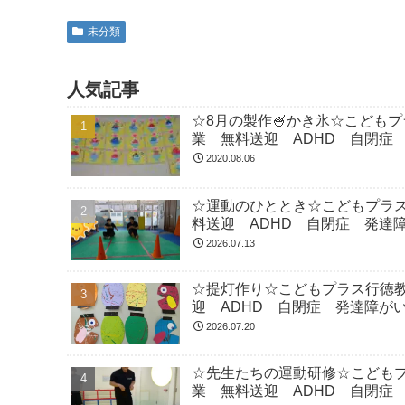
未分類
人気記事
☆8月の製作🍧かき氷☆こども
業 無料送迎 ADHD 自閉症
2020.08.06
☆運動のひととき☆こどもプラ
料送迎 ADHD 自閉症 発達
2026.07.13
☆提灯作り☆こどもプラス行徳
迎 ADHD 自閉症 発達障が
2026.07.20
☆先生たちの運動研修☆こども
業 無料送迎 ADHD 自閉症