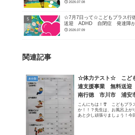
2026.07.08
☆7月7日って☆こどもプラス行
送迎 ADHD 自閉症 発達障
2026.07.09
関連記事
☆体力テスト☆ こど
未分類
達支援事業 無料送迎
南行徳 市川市 浦安
こんにちは！🎐 こどもプ
か！！？先生は、お風呂上が
あと少し頑張りましょう！今回