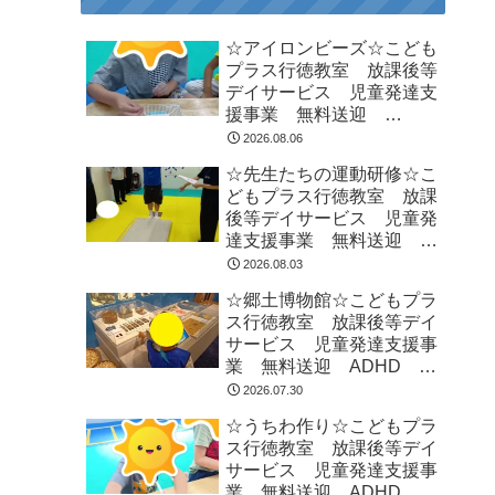
☆アイロンビーズ☆こども
プラス行徳教室 放課後等
デイサービス 児童発達支
援事業 無料送迎
ADHD 自閉症 発達障が
2026.08.06
い 運動療育 遊び 南行
☆先生たちの運動研修☆こ
徳 市川市 浦安市
どもプラス行徳教室 放課
後等デイサービス 児童発
達支援事業 無料送迎
ADHD 自閉症 発達障が
2026.08.03
い 運動療育 遊び 南行
☆郷土博物館☆こどもプラ
徳 市川市 浦安市
ス行徳教室 放課後等デイ
サービス 児童発達支援事
業 無料送迎 ADHD 自
閉症 発達障がい 運動療
2026.07.30
育 遊び 南行徳 市川
☆うちわ作り☆こどもプラ
市 浦安市
ス行徳教室 放課後等デイ
サービス 児童発達支援事
業 無料送迎 ADHD 自