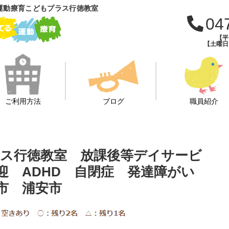
運動療育こどもプラス行徳教室
04
【平日
【土曜日・
ご利用方法
ブログ
職員紹介
ス行徳教室 放課後等デイサービ
迎 ADHD 自閉症 発達障がい
川市 浦安市