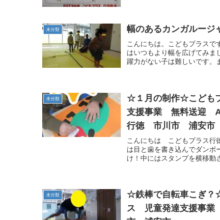
幅のあるカンガルージ
未分類
こんにちは。こどもプラスで
はいつもより幅を広げてみま
躍力がない子は難しいです。ま
☆１月の制作☆こども
未分類
支援事業 無料送迎 
行徳 市川市 浦安市
こんにちは こどもプラス行
は目と歯を書き込んでダンボ
け！中にはスタンプを横移動さ
☆鉄棒で自転車こぎ？
未分類
ス 児童発達支援事業