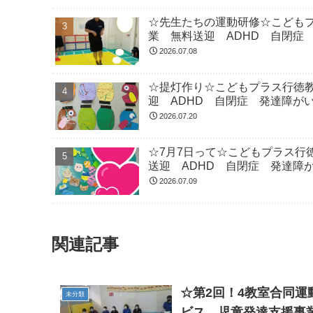
☆先生たちの運動研修☆こども
業 無料送迎 ADHD 自閉症
2026.07.08
☆提灯作り☆こどもプラス行徳
迎 ADHD 自閉症 発達障が
2026.07.20
☆7月7日って☆こどもプラス行
送迎 ADHD 自閉症 発達障
2026.07.09
関連記事
☆第2回！4教室合同
未分類
ビス 児童発達支援事