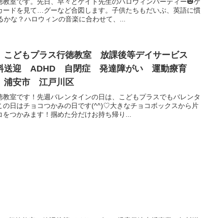
徳教室です。先日、早々とケイト先生のハロウィンパーティー🎃ケ
カードを見て…グーなど合図します。子供たちもだいぶ、英語に慣
くるかな？ハロウィンの音楽に合わせて、...
 こどもプラス行徳教室 放課後等デイサービス
料送迎 ADHD 自閉症 発達障がい 運動療育
 浦安市 江戸川区
徳教室です！先週バレンタインの日は、こどもプラスでもバレンタ
の日はチョコつかみの日です(^^)♡大きなチョコボックスから片
をつかみます！掴めた分だけお持ち帰り...