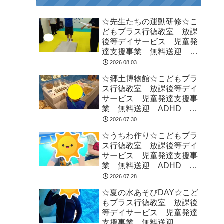
☆先生たちの運動研修☆こ
どもプラス行徳教室 放課
後等デイサービス 児童発
達支援事業 無料送迎
ADHD 自閉症 発達障が
2026.08.03
い 運動療育 遊び 南行
☆郷土博物館☆こどもプラ
徳 市川市 浦安市
ス行徳教室 放課後等デイ
サービス 児童発達支援事
業 無料送迎 ADHD 自
閉症 発達障がい 運動療
2026.07.30
育 遊び 南行徳 市川
☆うちわ作り☆こどもプラ
市 浦安市
ス行徳教室 放課後等デイ
サービス 児童発達支援事
業 無料送迎 ADHD 自
閉症 発達障がい 運動療
2026.07.28
育 遊び 南行徳 市川
☆夏の水あそびDAY☆こど
市 浦安市
もプラス行徳教室 放課後
等デイサービス 児童発達
支援事業 無料送迎