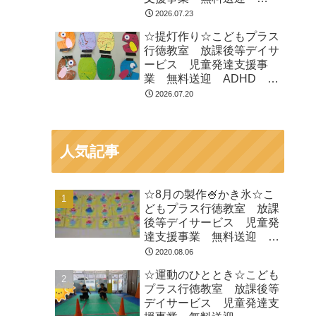
ADHD 自閉症 発達障が
2026.07.23
い 運動療育 遊び 南行
☆提灯作り☆こどもプラス
徳 市川市 浦安市
行徳教室 放課後等デイサ
ービス 児童発達支援事
業 無料送迎 ADHD 自
閉症 発達障がい 運動療
2026.07.20
育 遊び 南行徳 市川
市 浦安市
人気記事
☆8月の製作🍧かき氷☆こ
どもプラス行徳教室 放課
後等デイサービス 児童発
達支援事業 無料送迎
ADHD 自閉症 発達障が
2020.08.06
い 運動療育 遊び 南行
☆運動のひととき☆こども
徳 市川市 浦安市
プラス行徳教室 放課後等
デイサービス 児童発達支