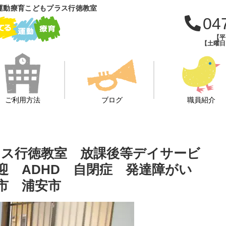
運動療育こどもプラス行徳教室
04
【平日
【土曜日・
ご利用方法
ブログ
職員紹介
ス行徳教室 放課後等デイサービ
迎 ADHD 自閉症 発達障がい
市 浦安市