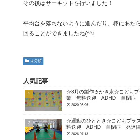
その後はサーキットを行いました！
平均台を落ちないように進んだり、棒にあた
回ることができましたね(^^♪
未分類
人気記事
☆8月の製作🍧かき氷☆こども
業 無料送迎 ADHD 自閉症
2020.08.06
☆運動のひととき☆こどもプラ
料送迎 ADHD 自閉症 発達
2026.07.13