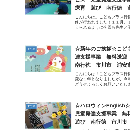
療育 遊び 南行徳 
こんにちは。こどもプラス行徳
修が行われました！１１月、
えられるように今回も先生と子
☆新年のご挨拶☆こど
未分類
達支援事業 無料送迎
南行徳 市川市 浦安
こんにちは！こどもプラス行
変な１年となりましたが、今
どうぞよろしくお願いいたし
☆ハロウィンEngli
未分類
児童発達支援事業 無
遊び 南行徳 市川市