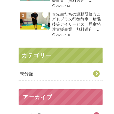
援事業 無料送迎
ADHD 自閉症 発達障が
2026.07.13
い 運動療育 遊び 南行
☆先生たちの運動研修☆こ
徳 市川市 浦安市
どもプラス行徳教室 放課
後等デイサービス 児童発
達支援事業 無料送迎
ADHD 自閉症 発達障が
2026.07.08
い 運動療育 遊び 南行
徳 市川市 浦安市
カテゴリー
未分類
アーカイブ