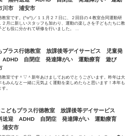
市川市 浦安市
教室です。(^o^)／１１月２７日に、２回目の４教室合同運動研
１２月に新しいスタッフも加わり、運動の楽しさを子どもたちに教
ども役に分かれて研修を行いました。 ...
もプラス行徳教室 放課後等デイサービス 児童発
 ADHD 自閉症 発達障がい 運動療育 遊び
市
徳教室です＾▽＾新年あけましておめでとうございます。昨年は大
年もみんなと一緒に元気よく運動を楽しめたらと思います！本年も
ます。
sh☆こどもプラス行徳教室 放課後等デイサービス
料送迎 ADHD 自閉症 発達障がい 運動療育
 浦安市