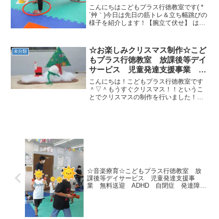
迎 ADHD 自閉症 発達障が
こんにちはこどもプラス行徳教室です( *
い 運動療育 遊び 南行徳 市
´艸｀)今日は先日の筋トレ＆立ち幅跳びの
様子を紹介します！【腕立て伏せ】 はじ
川市 浦安市 江戸川区
めは姿勢を作るのが難しかったお友だち
も、段々と慣れて姿勢を作れるようにな
ってきました。手のひらを開いて、しっ
☆お楽しみクリスマス制作☆こど
未分類
かりと地面を押...
もプラス行徳教室 放課後等デイ
サービス 児童発達支援事業 無
料送迎 ADHD 自閉症 発達障
こんにちは！こどもプラス行徳教室です
がい 運動療育 遊び 南行徳
＾▽＾もうすぐクリスマス！！というこ
とでクリスマスの制作を行いました！何
市川市 浦安市
を作ったかというとコレです！！（笑）
可愛いですよね！ｶﾜ(・∀・)ｲｲ!!紙で作っ
たツリーに飾り付けをしたり、綿の雪を
貼り付けたりし...
☆音楽療育☆こどもプラス行徳教室 放
課後等デイサービス 児童発達支援事
業 無料送迎 ADHD 自閉症 発達障が
い 運動療育 遊び 南行徳 市川市
浦安市 江戸川区