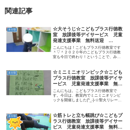
関連記事
☆大そうじ☆こどもプラス行徳教
未分類
室 放課後等デイサービス 児童
発達支援事業 無料送迎
ADHD 自閉症 発達障がい 運
こんにちは！こどもプラス行徳教室です
動療育 遊び 南行徳 市川市
＾▽＾２０２０年のこどもプラス行徳教
室も今日で終わり！ということで、みん
浦安市
なで教室を掃除しました。雑巾をもっ
て、棚を拭いたり床を拭いたりしまし
た。 きれいな教室の状態で２０２１年を
☆ミニミニオリンピック☆こども
未分類
迎えられそうです！( ´∀...
プラス行徳教室 放課後等デイサ
ービス 児童発達支援事業 無料
送迎 ADHD 自閉症 発達障が
こんにちは。こどもプラス行徳教室で
い 運動療育 遊び 南行徳 市
す。今日は、教室内でミニミニオリンピ
ックを開催しました(^_-)-☆聖火リレー・
川市 浦安市
チーム対決・個人戦様々な競技に参加す
ることが出来ました。チーム対戦のドッ
チボールでは、ボールに当たって悔し涙
☆筋トレと立ち幅跳び☆こどもプ
未分類
😢を出す子どもたち...
ラス行徳教室 放課後等デイサー
ビス 児童発達支援事業 無料送