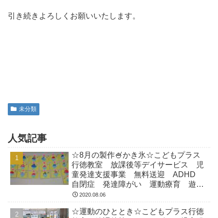
引き続きよろしくお願いいたします。
未分類
人気記事
☆8月の製作🍧かき氷☆こどもプラス
行徳教室 放課後等デイサービス 児
童発達支援事業 無料送迎 ADHD
自閉症 発達障がい 運動療育 遊
び 南行徳 市川市 浦安市
2020.08.06
☆運動のひととき☆こどもプラス行徳