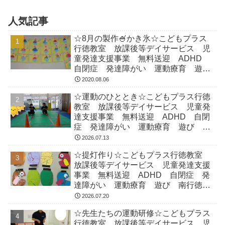
人気記事
☆8月の製作🍧かき氷☆こどもプラス
行徳教室 放課後等デイサービス 児
童発達支援事業 無料送迎 ADHD
自閉症 発達障がい 運動療育 遊
び 南行徳 市川市 浦安市
2020.08.06
☆運動のひととき☆こどもプラス行徳
教室 放課後等デイサービス 児童発
達支援事業 無料送迎 ADHD 自閉
症 発達障がい 運動療育 遊び 南
行徳 市川市 浦安市
2026.07.13
☆提灯作り☆こどもプラス行徳教室
放課後等デイサービス 児童発達支援
事業 無料送迎 ADHD 自閉症 発
達障がい 運動療育 遊び 南行徳
市川市 浦安市
2026.07.20
☆先生たちの運動研修☆こどもプラス
行徳教室 放課後等デイサービス 児