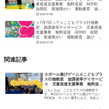
童発達支援事業 無料送迎 ADHD
自閉症 発達障がい 運動療育 遊
び 南行徳 市川市 浦安市
2026.07.08
☆7月7日って☆こどもプラス行徳教
室 放課後等デイサービス 児童発達
支援事業 無料送迎 ADHD 自閉
症 発達障がい 運動療育 遊び 南
行徳 市川市 浦安市
2026.07.09
関連記事
☆ボール遊びゲーム☆こどもプラ
未分類
ス行徳教室 放課後等デイサービ
ス 児童発達支援事業 無料送
迎 ADHD 自閉症 発達障が
こんにちは。こどもプラス行徳教室で
い 運動療育 遊び 南行徳 市
す。本日のイベントボール遊びゲーム！
PK対決…サッカー選手になり、先生とゴ
川市 浦安市
ールでの対決をしました！ゴルフ移動…
ゴルフを行い、ボールを移動していきま