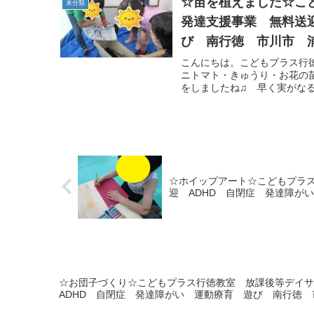
☆苗を植えました☆こ
未分類
発達支援事業 無料送
び 南行徳 市川市 
こんにちは。こどもプラス行
ニトマト・きゅうり・お花の
をしましたね♫ 早く実がなる
☆ホイップアート☆こどもプラ
迎 ADHD 自閉症 発達障が
☆お団子づくり☆こどもプラス行徳教室 放課後等デイ
ADHD 自閉症 発達障がい 運動療育 遊び 南行徳