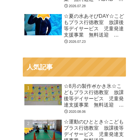
閉症 発達障がい 運動療
2026.07.28
育 遊び 南行徳 市川
☆夏の水あそびDAY☆こど
市 浦安市
もプラス行徳教室 放課後
等デイサービス 児童発達
支援事業 無料送迎
ADHD 自閉症 発達障が
2026.07.23
い 運動療育 遊び 南行
徳 市川市 浦安市
人気記事
☆8月の製作🍧かき氷☆こ
どもプラス行徳教室 放課
後等デイサービス 児童発
達支援事業 無料送迎
ADHD 自閉症 発達障が
2020.08.06
い 運動療育 遊び 南行
☆運動のひととき☆こども
徳 市川市 浦安市
プラス行徳教室 放課後等
デイサービス 児童発達支