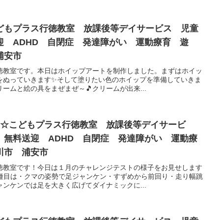
どもプラス行徳教室 放課後等デイサービス 児童
迎 ADHD 自閉症 発達障がい 運動療育 遊
浦安市
徳教室です。本日はホイップアートを制作しました。まずはホイッ
をぬっていきます✨そして塗りたい色のホイップを準備していきま
ームと絵の具をまぜまぜ～🎵クリームが出来...
ト☆こどもプラス行徳教室 放課後等デイサービ
 無料送迎 ADHD 自閉症 発達障がい 運動療
川市 浦安市
徳教室です！今日は１月のチャレンジテストの様子をお見せします
種目は・クマの姿勢で足ジャンケン・すずめから前回り・走り幅跳
ンケンでは足を大きく広げてダイナミックに...