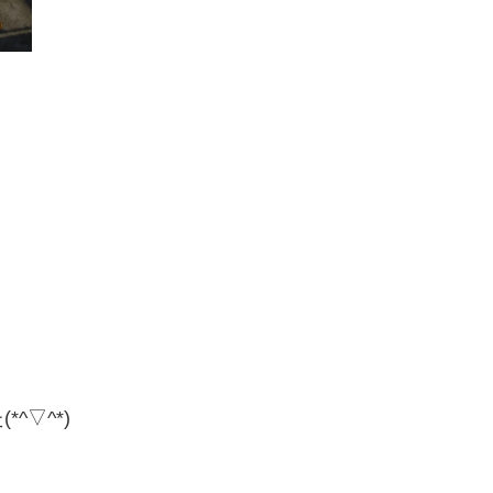
^▽^*)