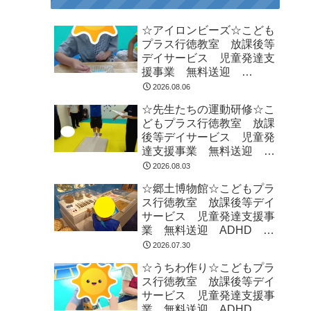
☆アイロンビーズ☆こども
プラス行徳教室 放課後等
デイサービス 児童発達支
援事業 無料送迎
ADHD 自閉症 発達障が
2026.08.06
い 運動療育 遊び 南行
☆先生たちの運動研修☆こ
徳 市川市 浦安市
どもプラス行徳教室 放課
後等デイサービス 児童発
達支援事業 無料送迎
ADHD 自閉症 発達障が
2026.08.03
い 運動療育 遊び 南行
☆郷土博物館☆こどもプラ
徳 市川市 浦安市
ス行徳教室 放課後等デイ
サービス 児童発達支援事
業 無料送迎 ADHD 自
閉症 発達障がい 運動療
2026.07.30
育 遊び 南行徳 市川
☆うちわ作り☆こどもプラ
市 浦安市
ス行徳教室 放課後等デイ
サービス 児童発達支援事
業 無料送迎 ADHD 自