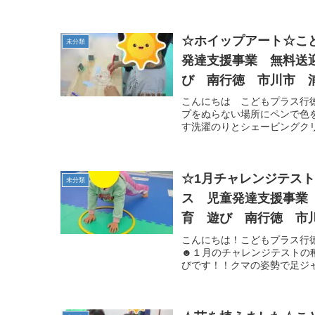
☆ホイップアート☆こ
未分類
発達支援事業 無料送
び 南行徳 市川市 
こんにちは こどもプラス行
プをぬらない場所にペンで色
す洗濯のりとシェービングクリ
☆1月チャレンジテス
未分類
ス 児童発達支援事業
育 遊び 南行徳 市
こんにちは！こどもプラス行
☻１月のチャレンジテストの
びです！！クマの姿勢で足ジャ