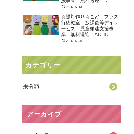
援事業 無料送迎
ADHD 自閉症 発達障が
2026.07.13
い 運動療育 遊び 南行
☆提灯作り☆こどもプラス
徳 市川市 浦安市
行徳教室 放課後等デイサ
ービス 児童発達支援事
業 無料送迎 ADHD 自
閉症 発達障がい 運動療
2026.07.20
育 遊び 南行徳 市川
市 浦安市
カテゴリー
未分類
アーカイブ