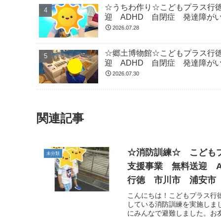
☆うちわ作り☆こどもプラス行
迎 ADHD 自閉症 発達障が
2026.07.28
☆郷土博物館☆こどもプラス行
迎 ADHD 自閉症 発達障が
2026.07.30
関連記事
☆消防訓練☆ こども
未分類
支援事業 無料送迎 
行徳 市川市 浦安市
こんにちは！こどもプラス行
している消防訓練を実施しま
にみんなで避難しました。お友