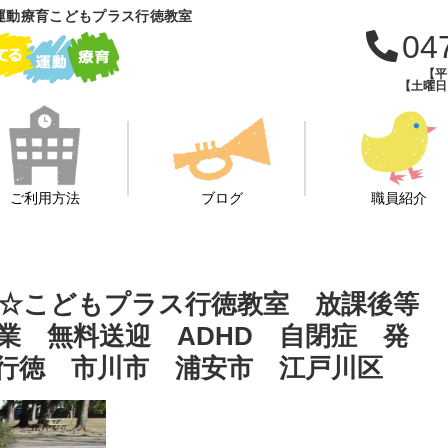
運動療育こどもプラス行徳教室
04
【平日
【土曜日・
ご利用方法
ブログ
職員紹介
☆こどもプラス行徳教室 放課後等
業 無料送迎 ADHD 自閉症 発
行徳 市川市 浦安市 江戸川区