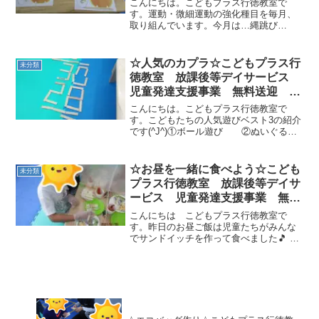
こんにちは。こどもプラス行徳教室で
動療育 遊び 南行徳 市川市
す。運動・微細運動の強化種目を毎月、
取り組んでいます。今月は…縄跳び
浦安市
（短・長） 箸 です❕スタートに
ある豆を箸で掴み、ライオンの口に置い
ていきます。箸の持ち方や豆を持ち上げ
☆人気のカプラ☆こどもプラス行
未分類
る…気を付けて取り組みました...
徳教室 放課後等デイサービス
児童発達支援事業 無料送迎
ADHD 自閉症 発達障がい 運
こんにちは。こどもプラス行徳教室で
動療育 遊び 南行徳 市川市
す。こどもたちの人気遊びベスト3の紹介
です(^J^)①ボール遊び ②ぬいぐる
浦安市
み ③カプラ本日はカプラの紹介で
す。カプラでの数字並べたり…タワーを
作ったり…こどもたちの背より高くとチ
☆お昼を一緒に食べよう☆こども
未分類
ャレンジしています。積...
プラス行徳教室 放課後等デイサ
ービス 児童発達支援事業 無料
送迎 ADHD 自閉症 発達障が
こんにちは こどもプラス行徳教室で
い 運動療育 遊び 南行徳 市
す。昨日のお昼ご飯は児童たちがみんな
でサンドイッチを作って食べました🎵 お
川市 浦安市
箸を上手に使って具材を乗せていきます
自分で作ったサンドイッチ、みんなで食
べると美味しいね✨また一緒に食べまし
ょう～🎵