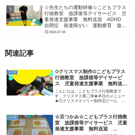
☆先生たちの運動研修☆こどもプラス
行徳教室 放課後等デイサービス 児
童発達支援事業 無料送迎 ADHD
自閉症 発達障がい 運動療育 遊
び 南行徳 市川市 浦安市
2026.07.08
関連記事
✩クリスマス制作✩こどもプラス
未分類
行徳教室 放課後等デイサービ
ス 児童発達支援事業 無料送
迎 ADHD 発達障害 運動療
こんにちは。こどもプラス行徳教室で
育 行徳 南行徳 市川市 浦安
す。クリスマス第二弾★本日のメニュー
★①クリスマスツリー制作②どーん じ
市 葛西
ゃんけんぽん③イスとりゲーム④そりリ
レー⑤サンタさんからのプレゼント★ク
リスマスツリー制作★たくさん飾りをつ
☆豆つかみ☆こどもプラス行徳教
未分類
けてくれました(^○^)★...
室 放課後等デイサービス 児童
発達支援事業 無料送迎
ADHD 自閉症 発達障がい 運