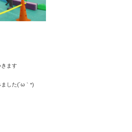
いきます
した(´ω｀*)