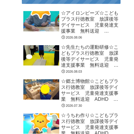
☆アイロンビーズ☆こども
プラス行徳教室 放課後等
デイサービス 児童発達支
援事業 無料送迎
ADHD 自閉症 発達障が
2026.08.06
い 運動療育 遊び 南行
☆先生たちの運動研修☆こ
徳 市川市 浦安市
どもプラス行徳教室 放課
後等デイサービス 児童発
達支援事業 無料送迎
ADHD 自閉症 発達障が
2026.08.03
い 運動療育 遊び 南行
☆郷土博物館☆こどもプラ
徳 市川市 浦安市
ス行徳教室 放課後等デイ
サービス 児童発達支援事
業 無料送迎 ADHD 自
閉症 発達障がい 運動療
2026.07.30
育 遊び 南行徳 市川
☆うちわ作り☆こどもプラ
市 浦安市
ス行徳教室 放課後等デイ
サービス 児童発達支援事
業 無料送迎 ADHD 自