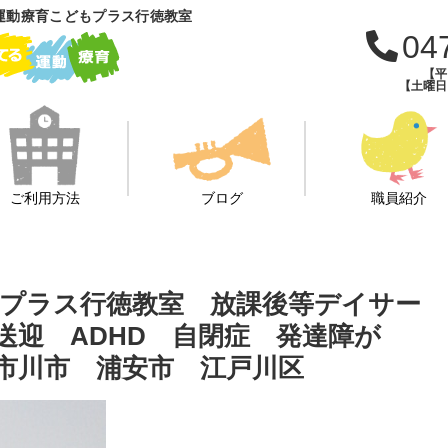
運動療育こどもプラス行徳教室
04
【平日
【土曜日・
ご利用方法
ブログ
職員紹介
プラス行徳教室 放課後等デイサー
送迎 ADHD 自閉症 発達障が
市川市 浦安市 江戸川区