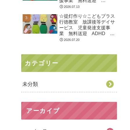
援事業 無料送迎
ADHD 自閉症 発達障が
2026.07.13
い 運動療育 遊び 南行
☆提灯作り☆こどもプラス
徳 市川市 浦安市
行徳教室 放課後等デイサ
ービス 児童発達支援事
業 無料送迎 ADHD 自
閉症 発達障がい 運動療
2026.07.20
育 遊び 南行徳 市川
市 浦安市
カテゴリー
未分類
アーカイブ