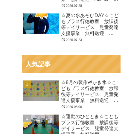
閉症 発達障がい 運動療
2026.07.28
育 遊び 南行徳 市川
☆夏の水あそびDAY☆こど
市 浦安市
もプラス行徳教室 放課後
等デイサービス 児童発達
支援事業 無料送迎
ADHD 自閉症 発達障が
2026.07.23
い 運動療育 遊び 南行
徳 市川市 浦安市
人気記事
☆8月の製作🍧かき氷☆こ
どもプラス行徳教室 放課
後等デイサービス 児童発
達支援事業 無料送迎
ADHD 自閉症 発達障が
2020.08.06
い 運動療育 遊び 南行
☆運動のひととき☆こども
徳 市川市 浦安市
プラス行徳教室 放課後等
デイサービス 児童発達支