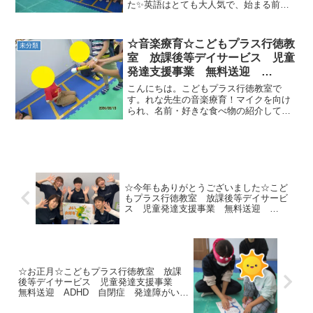
た✨英語はとても大人気で、始まる前か
川市 浦安市 江戸川区
らみんな楽しみにしている様子が伝わっ
てきます☺！まずはみんなで英語の歌を
歌いながら身体を動かします☆ノリノリ
☆音楽療育☆こどもプラス行徳教
未分類
で踊っている子や大きな声で...
室 放課後等デイサービス 児童
発達支援事業 無料送迎
ADHD 自閉症 発達障がい 運
こんにちは。こどもプラス行徳教室で
動療育 遊び 南行徳 市川市
す。れな先生の音楽療育！マイクを向け
られ、名前・好きな食べ物の紹介してい
浦安市 江戸川区
きました(^^♪サマークリスマスは8/25です
が、行徳教室では早い夏のクリスマス
🎄 ジングルベルの音楽に合わせて…グ
ー・グー・パーパー...
☆今年もありがとうございました☆こど
もプラス行徳教室 放課後等デイサービ
ス 児童発達支援事業 無料送迎
ADHD 自閉症 発達障がい 運動療育
遊び 南行徳 市川市 浦安市 江戸川
区
☆お正月☆こどもプラス行徳教室 放課
後等デイサービス 児童発達支援事業
無料送迎 ADHD 自閉症 発達障がい
運動療育 遊び 南行徳 市川市 浦安