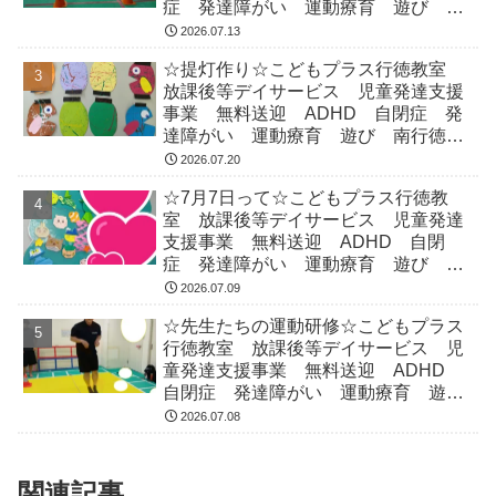
症 発達障がい 運動療育 遊び 南
行徳 市川市 浦安市
2026.07.13
☆提灯作り☆こどもプラス行徳教室
放課後等デイサービス 児童発達支援
事業 無料送迎 ADHD 自閉症 発
達障がい 運動療育 遊び 南行徳
市川市 浦安市
2026.07.20
☆7月7日って☆こどもプラス行徳教
室 放課後等デイサービス 児童発達
支援事業 無料送迎 ADHD 自閉
症 発達障がい 運動療育 遊び 南
行徳 市川市 浦安市
2026.07.09
☆先生たちの運動研修☆こどもプラス
行徳教室 放課後等デイサービス 児
童発達支援事業 無料送迎 ADHD
自閉症 発達障がい 運動療育 遊
び 南行徳 市川市 浦安市
2026.07.08
関連記事