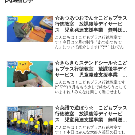
☆あつあつおでん☆こどもプラス
未分類
行徳教室 放課後等デイサービ
ス 児童発達支援事業 無料送
迎 ADHD 自閉症 発達障が
こんにちは！こどもプラス行徳教室で
い 運動遊び
す！今日は２月の制作「あつあつおで
ん」について紹介します( *´艸｀)おでんの
くしをのりで貼ります好きなおでんの具
材を選んでくしに貼っていきます具材は
「大根」「こんにゃく」「はんぺん」
☆きらきらステンドシール☆こど
未分類
「たまご」「ちくわ」「...
もプラス行徳教室 放課後等デイ
サービス 児童発達支援事業 無
料送迎 ADHD 自閉症 発達障
こんにちは！こどもプラス行徳教室です
がい 運動療育 遊び 南行徳
(*^▽^*)８月ももう少しで終わろうとして
いますね！みんなは楽しく過ごせました
市川市 浦安市
か？学校が今週から始まっているお友達
もいますね💦また学校生活の始まりです
ね😄夏休みのイベントステンドシール作
☆英語で遊ぼう☆ こどもプラス
未分類
りをみんなで行い...
行徳教室 放課後等デイサービ
ス 児童発達支援事業 無料送
迎 ADHD 自閉症 発達障が
こんにちは！こどもプラス行徳教室で
い 運動療育 遊び 南行徳 市
す！！本日はみんな大好き英語の日でし