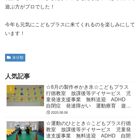
遊ぶ方がプロでした！
今年も元気にこどもプラスに来てくれるのを楽しみにして
います！
未分類
人気記事
☆8月の製作🍧かき氷☆こどもプラス
行徳教室 放課後等デイサービス 児
童発達支援事業 無料送迎 ADHD
自閉症 発達障がい 運動療育 遊
び 南行徳 市川市 浦安市
2020.08.06
☆運動のひととき☆こどもプラス行徳
教室 放課後等デイサービス 児童発
達支援事業 無料送迎 ADHD 自閉