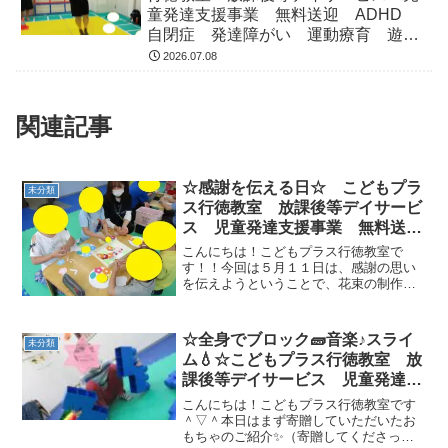
童発達支援事業 無料送迎 ADHD
自閉症 発達障がい 運動療育 遊
び 南行徳 市川市 浦安市
2026.07.08
関連記事
☆感謝を伝える日☆ こどもプラ
未分類
ス行徳教室 放課後等デイサービ
ス 児童発達支援事業 無料送
迎 ADHD 自閉症 発達障が
こんにちは！こどもプラス行徳教室で
い 運動療育 遊び 南行徳 市
す！！今回は５月１１日は、感謝の思い
を伝えようということで、花束の制作を
川市 浦安市 江戸川区
しました！！画用紙にみんなの可愛い、
素敵な笑顔を乗せて、周りにはたくさん
のカラフルなお花を貼り付けました🌸🌼
☆全身でブロック🧱音楽♪スライ
未分類
どの色にしよう・・・とお友...
ム💧☆こどもプラス行徳教室 放
課後等デイサービス 児童発達支
援事業 無料送迎 ADHD 自閉
こんにちは！こどもプラス行徳教室です
症 発達障がい 運動療育 遊
＾▽＾本日はまず寄贈していただいたお
もちゃのご紹介✨（寄贈してくださった
び 南行徳 市川市 浦安市