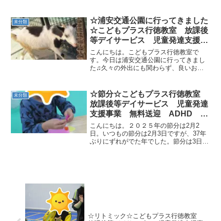
おうちの方、ありがとうございます！）
ニューブロック、レゴブロックなど教室
にはいろいろなブロックがありますがい
☆浦安交通公園に行ってきました
未分類
ただいたものはかなり大き...
☆こどもプラス行徳教室 放課後
等デイサービス 児童発達支援事
業 無料送迎 ADHD 発達障
こんにちは。こどもプラス行徳教室で
害 運動療育 行徳 南行徳 市
す。今日は浦安交通公園に行ってきまし
た♫久々の外出にも関わらず、良いお天
川市 浦安市 葛西
気(*^。^*)浦安交通公園はたくさんの人で
賑わっていました。★動物と触れ合うこ
とができました♥♥ モルモットを触るのが
☆節分☆こどもプラス行徳教室
未分類
怖いらしく、ビ...
放課後等デイサービス 児童発達
支援事業 無料送迎 ADHD 自
閉症 発達障がい 運動遊び
こんにちは。２０２５年の節分は2月2
日。いつもの節分は2月3日ですが、37年
ぶりにずれがでた年でした。節分は3日と
答える方が多いと思いますが、地球が太
陽を1周するのに365.242189日を要するた
め、1年365日のカレンダーとは6時間ズ
レ...
☆リトミック☆こどもプラス行徳教室