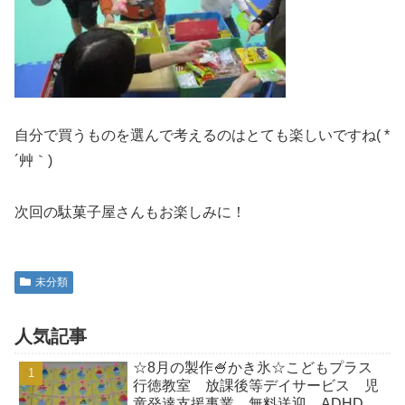
自分で買うものを選んで考えるのはとても楽しいですね( *
´艸｀)
次回の駄菓子屋さんもお楽しみに！
未分類
人気記事
☆8月の製作🍧かき氷☆こどもプラス
行徳教室 放課後等デイサービス 児
童発達支援事業 無料送迎 ADHD