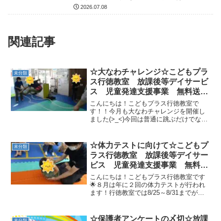
び 南行徳 市川市 浦安市
2026.07.08
関連記事
☆大なわチャレンジ☆こどもプラ
未分類
ス行徳教室 放課後等デイサービ
ス 児童発達支援事業 無料送
迎 ADHD 自閉症 発達障が
こんにちは！こどもプラス行徳教室で
い 運動療育 遊び 南行徳 市
す！！今月も大なわチャレンジを開催し
ました(>_<)今回は普通に跳ぶだけでな
川市 浦安市
く、二本の大なわを使ったり３人いっし
ょに跳んでみたり最後にはいつものよう
に何回跳べるかチャレンジ！！今回はな
☆体力テストに向けて☆こどもプ
未分類
んと１４９回も跳べた子...
ラス行徳教室 放課後等デイサー
ビス 児童発達支援事業 無料送
迎 ADHD 自閉症 発達障が
こんにちは！こどもプラス行徳教室です
い 運動療育 遊び 南行徳 市
🌟８月は年に２回の体力テストが行われ
ます！行徳教室では8/25～8/31までが体
川市 浦安市 江戸川区
力テストの期間となります。種目は😆上
体起こし😆立ち幅跳び😆反復横跳び😆大
繩チャレンジです！今日は体力テストに
☆保護者アンケートの〆切☆放課
未分類