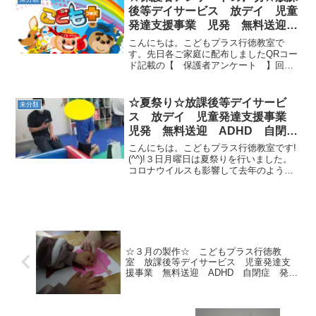
むけて、「上体起...
後等デイサービス 放デイ 児童
発達支援事業 児発 無料送迎
ADHD 自閉症 発達障がい 運
こんにちは。こどもプラス行徳教室で
動療育 遊び 行徳 南行徳 市
す。先日各ご家庭に配布しましたQRコー
ド記載の【 保護者アンケート 】回答
川市 浦安市 葛西 江戸川区
締め切りが5月16日（土）となっておりま
す。お忙しい中大変恐縮ですが期日まで
にご回答いただきますようご協力のほど
☆夏祭り☆放課後等デイサービ
未分類
よろしくお願いいたし...
ス 放デイ 児童発達支援事業
児発 無料送迎 ADHD 自閉
症 発達障がい 運動療育 遊
こんにちは。こどもプラス行徳教室です!
び 行徳 南行徳 市川市 浦安
(^^)!３日月曜日は夏祭りを行いました。
コロナウイルスも影響して去年のように
市 葛西 江戸川区
三教室合同ではなく、教室でミニ夏祭り
を開催致しました♪行ったものは、①魚釣
り②ヨーヨー釣り③かき氷・わたあめ④
駄菓子屋さん⑤...
☆３月の製作☆ こどもプラス行徳教
室 放課後等デイサービス 児童発達支
援事業 無料送迎 ADHD 自閉症 発達
障がい 運動遊び