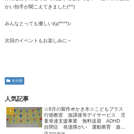
かい拍手が聞こえてきました(^^)
みんなとっても優しいね(*^^*)♪
次回のイベントもお楽しみに～
未分類
人気記事
☆8月の製作🍧かき氷☆こどもプラス
行徳教室 放課後等デイサービス 児
童発達支援事業 無料送迎 ADHD
自閉症 発達障がい 運動療育 遊
び 南行徳 市川市 浦安市
2020.08.06