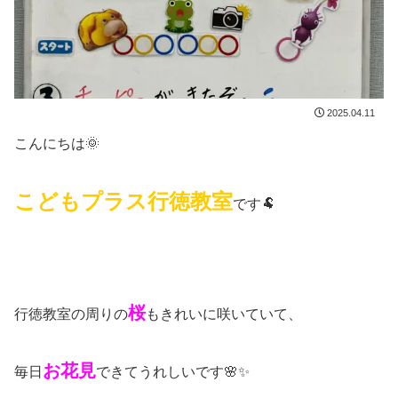
2025.04.11
こんにちは🌞
こどもプラス行徳教室
です🐏
桜
行徳教室の周りの
もきれいに咲いていて、
お花見
毎日
できてうれしいです🌸✨