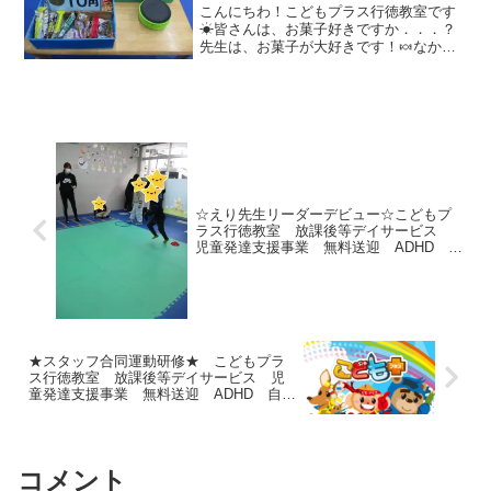
迎 ADHD 自閉症 発達障が
こんにちわ！こどもプラス行徳教室です
い 運動療育 遊び 南行徳 市
☀皆さんは、お菓子好きですか．．．？
先生は、お菓子が大好きです！🍬なかで
川市 浦安市 江戸川区
も、グミ、ラムネが好きです！！！！お
菓子好きですが、チョコレート、プリ
ン、キャラメルは苦手なんで
す。。。。。😅今回は、そんなお菓子
好...
☆えり先生リーダーデビュー☆こどもプ
ラス行徳教室 放課後等デイサービス
児童発達支援事業 無料送迎 ADHD 自
閉症 発達障がい 運動遊び
★スタッフ合同運動研修★ こどもプラ
ス行徳教室 放課後等デイサービス 児
童発達支援事業 無料送迎 ADHD 自閉
症 発達障がい 運動遊び
コメント