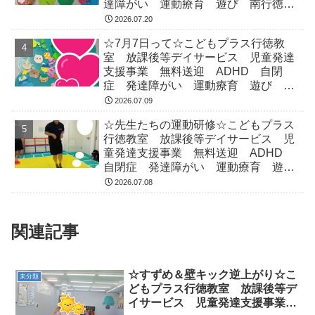
達障がい 運動療育 遊び 南行徳
市川市 浦安市
2026.07.20
☆7月7日って☆こどもプラス行徳教
室 放課後等デイサービス 児童発達
支援事業 無料送迎 ADHD 自閉
症 発達障がい 運動療育 遊び 南
行徳 市川市 浦安市
2026.07.09
☆先生たちの運動研修☆こどもプラス
行徳教室 放課後等デイサービス 児
童発達支援事業 無料送迎 ADHD
自閉症 発達障がい 運動療育 遊
び 南行徳 市川市 浦安市
2026.07.08
関連記事
☆すずめ＆壁キック逆上がり☆こ
未分類
どもプラス行徳教室 放課後等デ
イサービス 児童発達支援事業