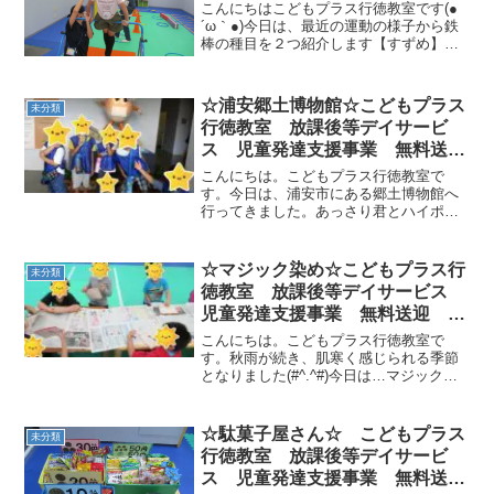
無料送迎 ADHD 自閉症 発達
こんにちはこどもプラス行徳教室です(●
障がい 運動療育 遊び 南行
´ω｀●)今日は、最近の運動の様子から鉄
棒の種目を２つ紹介します【すずめ】
徳 市川市 浦安市 江戸川区
【すずめ】は腰の辺りを鉄棒に乗せ、肘
を伸ばして姿勢を維持する技です腕でグ
ッと鉄棒を押すようにして身体を支えな
☆浦安郷土博物館☆こどもプラス
未分類
いと崩れてしまうの...
行徳教室 放課後等デイサービ
ス 児童発達支援事業 無料送
迎 ADHD 自閉症 発達障が
こんにちは。こどもプラス行徳教室で
い 運動療育 遊び 南行徳 市
す。今日は、浦安市にある郷土博物館へ
行ってきました。あっさり君とハイポー
川市 浦安市 江戸川区
ズ(^_-)-☆昔ながらの街並みに「昭和だ
ね！」なんて言う子ども達また、黒い電
話にびっくりするこども達…どうやるん
☆マジック染め☆こどもプラス行
未分類
だろう？？と不思議そ...
徳教室 放課後等デイサービス
児童発達支援事業 無料送迎
ADHD 自閉症 発達障がい 運
こんにちは。こどもプラス行徳教室で
動療育 遊び 南行徳 市川市
す。秋雨が続き、肌寒く感じられる季節
となりました(#^.^#)今日は…マジック染
浦安市
めなんだろう(・・?油性マジックに好き
な絵を描いたり、模様をつけたり魔法の
筆で塗るとにじみます(^_-)-☆ 世界で
☆駄菓子屋さん☆ こどもプラス
未分類
一つの...
行徳教室 放課後等デイサービ
ス 児童発達支援事業 無料送