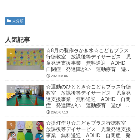
未分類
人気記事
☆8月の製作🍧かき氷☆こどもプラス
行徳教室 放課後等デイサービス 児
童発達支援事業 無料送迎 ADHD
自閉症 発達障がい 運動療育 遊
び 南行徳 市川市 浦安市
2020.08.06
☆運動のひととき☆こどもプラス行徳
教室 放課後等デイサービス 児童発
達支援事業 無料送迎 ADHD 自閉
症 発達障がい 運動療育 遊び 南
行徳 市川市 浦安市
2026.07.13
☆提灯作り☆こどもプラス行徳教室
放課後等デイサービス 児童発達支援
事業 無料送迎 ADHD 自閉症 発