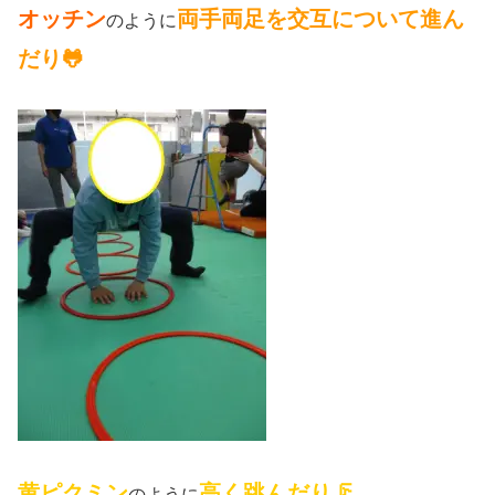
オッチン
両手両足を交互について進ん
のように
だり🐸
黄ピクミン
高く跳んだり
🦵
のように