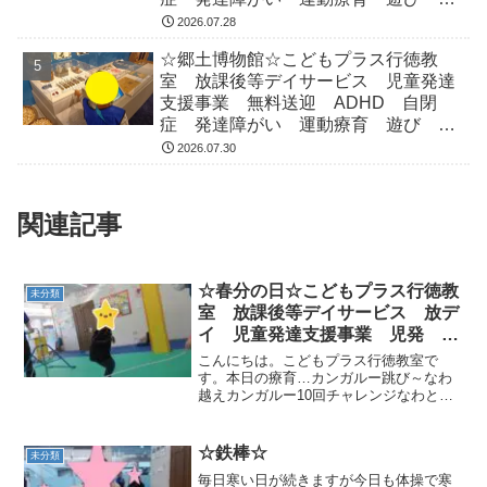
行徳 市川市 浦安市
2026.07.28
☆郷土博物館☆こどもプラス行徳教
室 放課後等デイサービス 児童発達
支援事業 無料送迎 ADHD 自閉
症 発達障がい 運動療育 遊び 南
行徳 市川市 浦安市
2026.07.30
関連記事
☆春分の日☆こどもプラス行徳教
未分類
室 放課後等デイサービス 放デ
イ 児童発達支援事業 児発 無
料送迎 ADHD 自閉症 発達障
こんにちは。こどもプラス行徳教室で
がい 運動療育 遊び 行徳 南
す。本日の療育…カンガルー跳び～なわ
越えカンガルー10回チャレンジなわとび
行徳 市川市 浦安市 葛西
になるとカンガルーが難しく感じるよう
です。あし…のりつけてはがれないよう
に跳びました！上手👏静かな時間…本日
☆鉄棒☆
未分類
は、みんなの好きな車カー...
毎日寒い日が続きますが今日も体操で寒