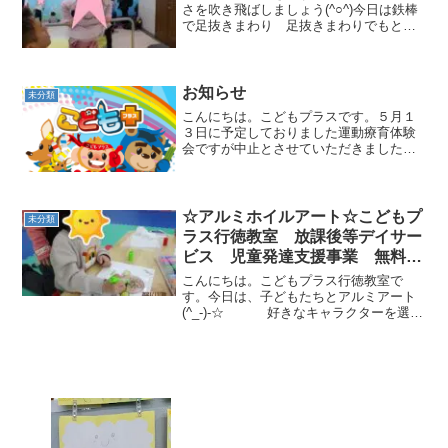
さを吹き飛ばしましょう(^○^)今日は鉄棒
で足抜きまわり 足抜きまわりでもと通
り 高速前まわり逆上がりをしました。
鉄棒は懸垂力 逆さ感覚 自分の身体の
位置を確認する力をつけま
す。 ...
お知らせ
未分類
こんにちは。こどもプラスです。５月１
３日に予定しておりました運動療育体験
会ですが中止とさせていただきました。
新年度を迎えて現在、通所されている生
徒さんが増えてくれまして一日にこども
プラスで療育できる人数が限られていま
す。もちろんご希望される...
☆アルミホイルアート☆こどもプ
未分類
ラス行徳教室 放課後等デイサー
ビス 児童発達支援事業 無料送
迎 ADHD 自閉症 発達障が
こんにちは。こどもプラス行徳教室で
い 運動療育 遊び 南行徳 市
す。今日は、子どもたちとアルミアート
(^_-)-☆ 好きなキャラクターを選
川市 浦安市
び、黒いペンでなぞり描きをしました。
色塗ったりして、みんな真剣なまなざし
でしたね。運動の時よりも、かなり集中
力UPでびっくりし...