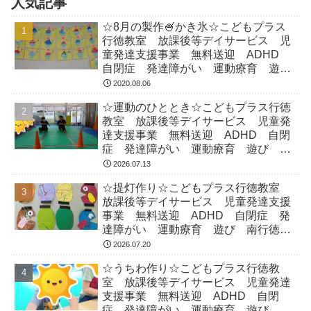
人気記事
☆8月の製作🍧かき氷☆こどもプラス
行徳教室 放課後等デイサービス 児
童発達支援事業 無料送迎 ADHD
自閉症 発達障がい 運動療育 遊
び 南行徳 市川市 浦安市
2020.08.06
☆運動のひととき☆こどもプラス行徳
教室 放課後等デイサービス 児童発
達支援事業 無料送迎 ADHD 自閉
症 発達障がい 運動療育 遊び 南
行徳 市川市 浦安市
2026.07.13
☆提灯作り☆こどもプラス行徳教室
放課後等デイサービス 児童発達支援
事業 無料送迎 ADHD 自閉症 発
達障がい 運動療育 遊び 南行徳
市川市 浦安市
2026.07.20
☆うちわ作り☆こどもプラス行徳教
室 放課後等デイサービス 児童発達
支援事業 無料送迎 ADHD 自閉
症 発達障がい 運動療育 遊び 南